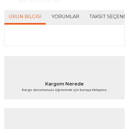
ÜRÜN BILGISI
YORUMLAR
TAKSIT SEÇENEK
Bu ürünün fiyat bilgisi, resim, ürün açıklamalarında ve
diğer konularda yetersiz gördüğünüz noktaları öneri
Bu ürüne ilk yorumu siz yapın!
formunu kullanarak tarafımıza iletebilirsiniz.
Görüş ve önerileriniz için teşekkür ederiz.
Yorum Yaz
Ürün resmi kalitesiz, bozuk veya görüntülenemiyor.
Kargom Nerede
Ürün açıklamasında eksik bilgiler bulunuyor.
Kargo durumunuzu öğrenmek için buraya tıklayınız.
Ürün bilgilerinde hatalar bulunuyor.
Ürün fiyatı diğer sitelerden daha pahalı.
Bu ürüne benzer farklı alternatifler olmalı.