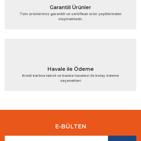
Garantili Ürünler
Tüm ürünlerimiz garantili ve sertifikalı ürün çeşitlerinden
oluşmaktadır.
Gönder
Havale ile Ödeme
Kredi kartına taksit ve banka havalesi ile kolay ödeme
seçenekleri
E-BÜLTEN