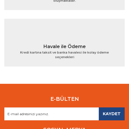
oluşmaktadır.
Gönder
Havale ile Ödeme
Kredi kartına taksit ve banka havalesi ile kolay ödeme
seçenekleri
E-BÜLTEN
KAYDET