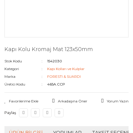
Kapı Kolu Kromaj Mat 123x50mm
Stok Kodu
1542030
Kategori
Kapı Kolları ve Kulplar
Marka
FORESTI & SUARDI
Üretici Kodu
465A.CCP
Arkadaşına Öner
Yorum Yazın
Paylaş
ÜRÜN BILGISI
YORUMLAR
TAKSIT SEÇENEK