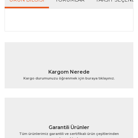
Bu ürünün fiyat bilgisi, resim, ürün açıklamalarında ve
diğer konularda yetersiz gördüğünüz noktaları öneri
Bu ürüne ilk yorumu siz yapın!
formunu kullanarak tarafımıza iletebilirsiniz.
Görüş ve önerileriniz için teşekkür ederiz.
Yorum Yaz
Ürün resmi kalitesiz, bozuk veya görüntülenemiyor.
Kargom Nerede
Ürün açıklamasında eksik bilgiler bulunuyor.
Kargo durumunuzu öğrenmek için buraya tıklayınız.
Ürün bilgilerinde hatalar bulunuyor.
Ürün fiyatı diğer sitelerden daha pahalı.
Bu ürüne benzer farklı alternatifler olmalı.
Garantili Ürünler
Tüm ürünlerimiz garantili ve sertifikalı ürün çeşitlerinden