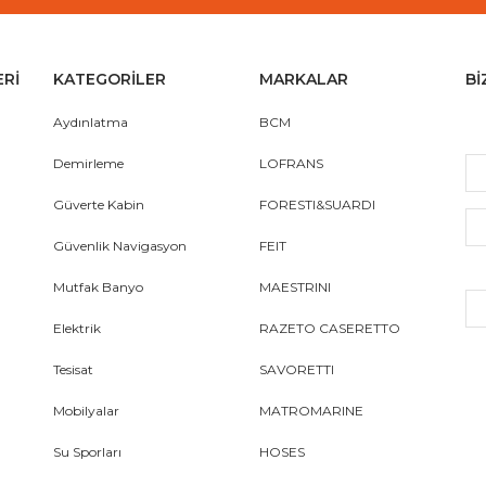
ERİ
KATEGORİLER
MARKALAR
Bİ
Aydınlatma
BCM
Demirleme
LOFRANS
Güverte Kabin
FORESTI&SUARDI
Güvenlik Navigasyon
FEIT
Mutfak Banyo
MAESTRINI
Elektrik
RAZETO CASERETTO
Tesisat
SAVORETTI
Mobilyalar
MATROMARINE
Su Sporları
HOSES