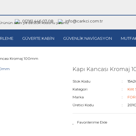
0(216) 446 07 08
info@carkci.com.tr
RLEME
GÜVERTE KABİN
GÜVENLİK NAVİGASYON
MUTFA
ancası Kromaj 100mm
Kapı Kancası Kromaj
Stok Kodu
1542
Kategori
Kilit
Marka
FOR
Üretici Kodu
201C