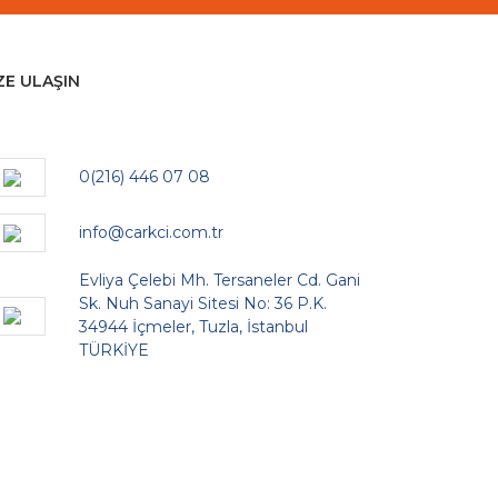
ZE ULAŞIN
0(216) 446 07 08
info@carkci.com.tr
Evliya Çelebi Mh. Tersaneler Cd. Gani
Sk. Nuh Sanayi Sitesi No: 36 P.K.
34944 İçmeler, Tuzla, İstanbul
TÜRKİYE