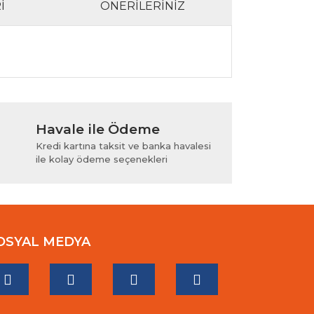
I
ÖNERILERINIZ
lanarak tarafımıza iletebilirsiniz.
Havale ile Ödeme
Kredi kartına taksit ve banka havalesi
ile kolay ödeme seçenekleri
OSYAL MEDYA