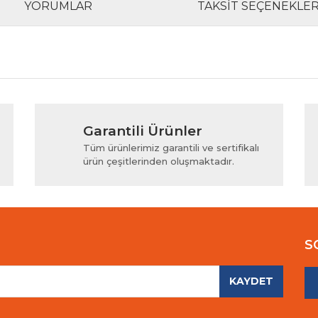
YORUMLAR
TAKSIT SEÇENEKLER
rında ve diğer konularda yetersiz gördüğünüz noktaları öneri formunu kul
Bu ürüne ilk yorumu siz yapın!
Garantili Ürünler
iyor.
Yorum Yaz
Tüm ürünlerimiz garantili ve sertifikalı
ürün çeşitlerinden oluşmaktadır.
S
KAYDET
Gönder