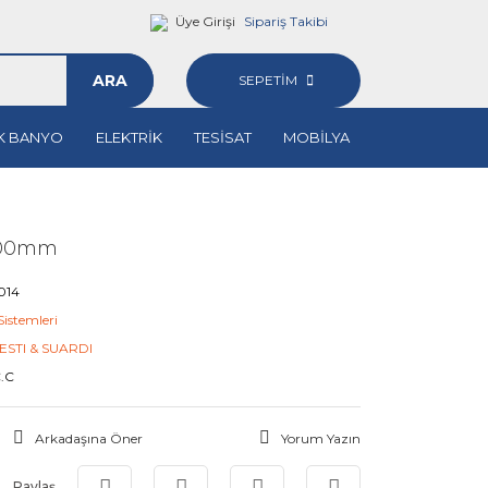
Üye Girişi
Sipariş Takibi
ARA
SEPETİM
K BANYO
ELEKTRİK
TESİSAT
MOBİLYA
 100mm
014
 Sistemleri
ESTI & SUARDI
.C
Arkadaşına Öner
Yorum Yazın
Paylaş