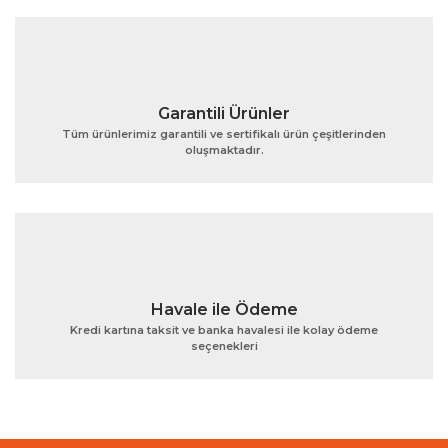
Bu ürüne benzer farklı alternatifler olmalı.
Garantili Ürünler
Tüm ürünlerimiz garantili ve sertifikalı ürün çeşitlerinden
oluşmaktadır.
Gönder
Havale ile Ödeme
Kredi kartına taksit ve banka havalesi ile kolay ödeme
seçenekleri