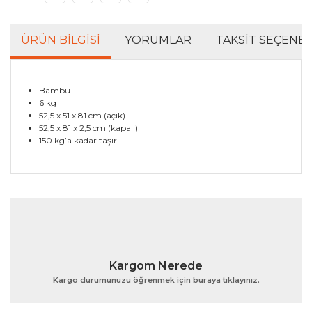
ÜRÜN BILGISI
YORUMLAR
TAKSIT SEÇENEK
Bambu
6 kg
52,5 x 51 x 81 cm (açık)
52,5 x 81 x 2,5 cm (kapalı)
150 kg’a kadar taşır
Bu ürünün fiyat bilgisi, resim, ürün açıklamalarında ve
diğer konularda yetersiz gördüğünüz noktaları öneri
Bu ürüne ilk yorumu siz yapın!
formunu kullanarak tarafımıza iletebilirsiniz.
Görüş ve önerileriniz için teşekkür ederiz.
Yorum Yaz
Ürün resmi kalitesiz, bozuk veya görüntülenemiyor.
Kargom Nerede
Ürün açıklamasında eksik bilgiler bulunuyor.
Kargo durumunuzu öğrenmek için buraya tıklayınız.
Ürün bilgilerinde hatalar bulunuyor.
Ürün fiyatı diğer sitelerden daha pahalı.