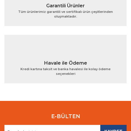
Garantili Ürünler
Tüm ürünlerimiz garantili ve sertifikalı ürün çeşitlerinden
oluşmaktadır.
Gönder
Havale ile Ödeme
Kredi kartına taksit ve banka havalesi ile kolay ödeme
seçenekleri
E-BÜLTEN