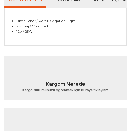
İskele Feneri/ Port Navigation Light
Kromaj / Chromed
12V / 25W
Bu ürünün fiyat bilgisi, resim, ürün açıklamalarında ve
diğer konularda yetersiz gördüğünüz noktaları öneri
Bu ürüne ilk yorumu siz yapın!
formunu kullanarak tarafımıza iletebilirsiniz.
Görüş ve önerileriniz için teşekkür ederiz.
Yorum Yaz
Ürün resmi kalitesiz, bozuk veya görüntülenemiyor.
Kargom Nerede
Ürün açıklamasında eksik bilgiler bulunuyor.
Kargo durumunuzu öğrenmek için buraya tıklayınız.
Ürün bilgilerinde hatalar bulunuyor.
Ürün fiyatı diğer sitelerden daha pahalı.
Bu ürüne benzer farklı alternatifler olmalı.