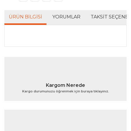
ÜRÜN BILGISI
YORUMLAR
TAKSIT SEÇENEK
Bu ürünün fiyat bilgisi, resim, ürün açıklamalarında ve
diğer konularda yetersiz gördüğünüz noktaları öneri
Bu ürüne ilk yorumu siz yapın!
formunu kullanarak tarafımıza iletebilirsiniz.
Görüş ve önerileriniz için teşekkür ederiz.
Yorum Yaz
Ürün resmi kalitesiz, bozuk veya görüntülenemiyor.
Kargom Nerede
Ürün açıklamasında eksik bilgiler bulunuyor.
Kargo durumunuzu öğrenmek için buraya tıklayınız.
Ürün bilgilerinde hatalar bulunuyor.
Ürün fiyatı diğer sitelerden daha pahalı.
Bu ürüne benzer farklı alternatifler olmalı.