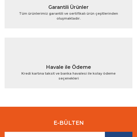
Garantili Ürünler
Tüm ürünlerimiz garantili ve sertifikalı ürün çeşitlerinden
oluşmaktadır.
Gönder
Havale ile Ödeme
Kredi kartına taksit ve banka havalesi ile kolay ödeme
seçenekleri
E-BÜLTEN