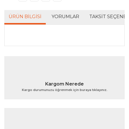
ÜRÜN BILGISI
YORUMLAR
TAKSIT SEÇENEK
Bu ürünün fiyat bilgisi, resim, ürün açıklamalarında ve
diğer konularda yetersiz gördüğünüz noktaları öneri
Bu ürüne ilk yorumu siz yapın!
formunu kullanarak tarafımıza iletebilirsiniz.
Görüş ve önerileriniz için teşekkür ederiz.
Yorum Yaz
Ürün resmi kalitesiz, bozuk veya görüntülenemiyor.
Kargom Nerede
Ürün açıklamasında eksik bilgiler bulunuyor.
Kargo durumunuzu öğrenmek için buraya tıklayınız.
Ürün bilgilerinde hatalar bulunuyor.
Ürün fiyatı diğer sitelerden daha pahalı.
Bu ürüne benzer farklı alternatifler olmalı.