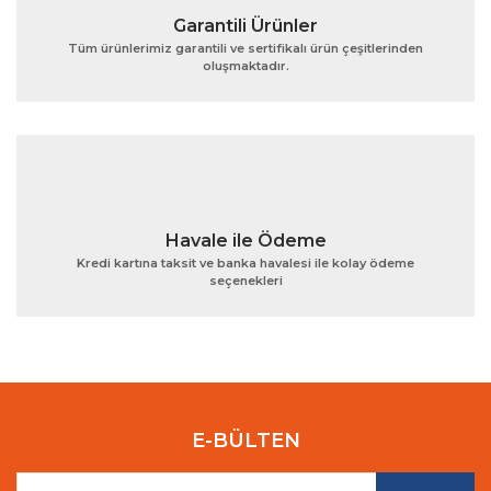
Garantili Ürünler
Tüm ürünlerimiz garantili ve sertifikalı ürün çeşitlerinden
oluşmaktadır.
Gönder
Havale ile Ödeme
Kredi kartına taksit ve banka havalesi ile kolay ödeme
seçenekleri
E-BÜLTEN