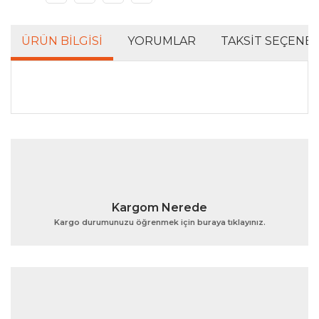
ÜRÜN BILGISI
YORUMLAR
TAKSIT SEÇENEK
Bu ürünün fiyat bilgisi, resim, ürün açıklamalarında ve
diğer konularda yetersiz gördüğünüz noktaları öneri
Bu ürüne ilk yorumu siz yapın!
formunu kullanarak tarafımıza iletebilirsiniz.
Görüş ve önerileriniz için teşekkür ederiz.
Yorum Yaz
Ürün resmi kalitesiz, bozuk veya görüntülenemiyor.
Kargom Nerede
Ürün açıklamasında eksik bilgiler bulunuyor.
Kargo durumunuzu öğrenmek için buraya tıklayınız.
Ürün bilgilerinde hatalar bulunuyor.
Ürün fiyatı diğer sitelerden daha pahalı.
Bu ürüne benzer farklı alternatifler olmalı.