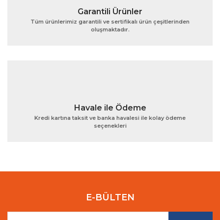
Garantili Ürünler
Tüm ürünlerimiz garantili ve sertifikalı ürün çeşitlerinden
oluşmaktadır.
Gönder
Havale ile Ödeme
Kredi kartına taksit ve banka havalesi ile kolay ödeme
seçenekleri
E-BÜLTEN