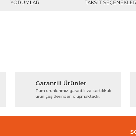
YORUMLAR
TAKSIT SEÇENEKLER
rında ve diğer konularda yetersiz gördüğünüz noktaları öneri formunu kul
Bu ürüne ilk yorumu siz yapın!
Garantili Ürünler
iyor.
Yorum Yaz
Tüm ürünlerimiz garantili ve sertifikalı
ürün çeşitlerinden oluşmaktadır.
S