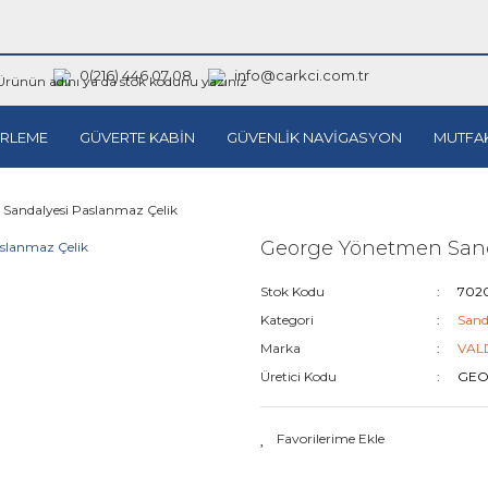
0(216) 446 07 08
info@carkci.com.tr
RLEME
GÜVERTE KABİN
GÜVENLİK NAVİGASYON
MUTFA
Sandalyesi Paslanmaz Çelik
George Yönetmen Sand
Stok Kodu
702
Kategori
Sand
Marka
VAL
Üretici Kodu
GEO