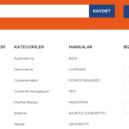
KAYDET
Gönder
ERİ
KATEGORİLER
MARKALAR
Bİ
Aydınlatma
BCM
Demirleme
LOFRANS
Güverte Kabin
FORESTI&SUARDI
Güvenlik Navigasyon
FEIT
Mutfak Banyo
MAESTRINI
Elektrik
RAZETO CASERETTO
Tesisat
SAVORETTI