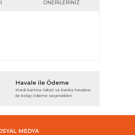
I
ÖNERILERINIZ
lanarak tarafımıza iletebilirsiniz.
Havale ile Ödeme
Kredi kartına taksit ve banka havalesi
ile kolay ödeme seçenekleri
OSYAL MEDYA