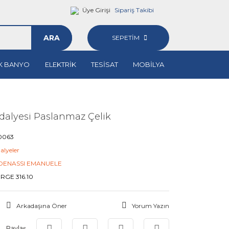
Üye Girişi
Sipariş Takibi
ARA
SEPETİM
K BANYO
ELEKTRİK
TESİSAT
MOBİLYA
alyesi Paslanmaz Çelik
0063
alyeler
DENASSI EMANUELE
RGE 316.10
Arkadaşına Öner
Yorum Yazın
Paylaş