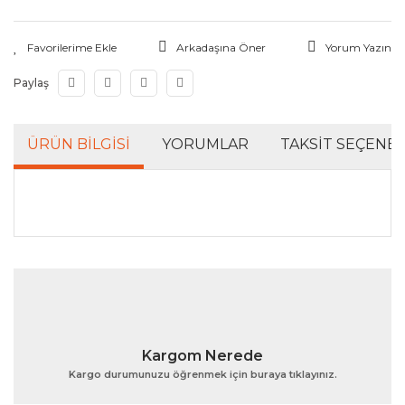
Arkadaşına Öner
Yorum Yazın
Paylaş
ÜRÜN BILGISI
YORUMLAR
TAKSIT SEÇENEK
Bu ürünün fiyat bilgisi, resim, ürün açıklamalarında ve
diğer konularda yetersiz gördüğünüz noktaları öneri
Bu ürüne ilk yorumu siz yapın!
formunu kullanarak tarafımıza iletebilirsiniz.
Görüş ve önerileriniz için teşekkür ederiz.
Yorum Yaz
Ürün resmi kalitesiz, bozuk veya görüntülenemiyor.
Kargom Nerede
Ürün açıklamasında eksik bilgiler bulunuyor.
Kargo durumunuzu öğrenmek için buraya tıklayınız.
Ürün bilgilerinde hatalar bulunuyor.