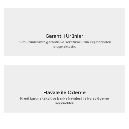
Ürün fiyatı diğer sitelerden daha pahalı.
Bu ürüne benzer farklı alternatifler olmalı.
Garantili Ürünler
Tüm ürünlerimiz garantili ve sertifikalı ürün çeşitlerinden
oluşmaktadır.
Gönder
Havale ile Ödeme
Kredi kartına taksit ve banka havalesi ile kolay ödeme
seçenekleri