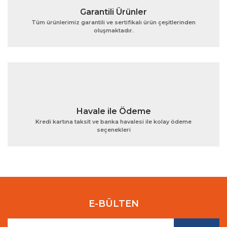
Garantili Ürünler
Tüm ürünlerimiz garantili ve sertifikalı ürün çeşitlerinden
oluşmaktadır.
Gönder
Havale ile Ödeme
Kredi kartına taksit ve banka havalesi ile kolay ödeme
seçenekleri
E-BÜLTEN