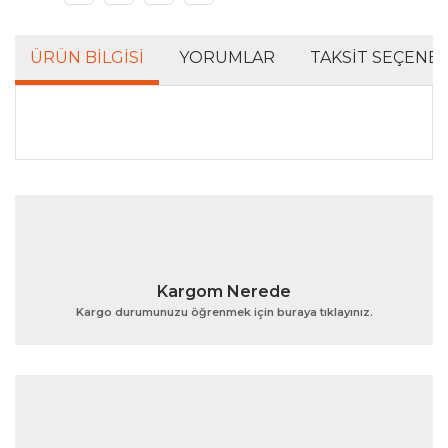
ÜRÜN BILGISI
YORUMLAR
TAKSIT SEÇENEK
Bu ürünün fiyat bilgisi, resim, ürün açıklamalarında ve
diğer konularda yetersiz gördüğünüz noktaları öneri
Bu ürüne ilk yorumu siz yapın!
formunu kullanarak tarafımıza iletebilirsiniz.
Görüş ve önerileriniz için teşekkür ederiz.
Yorum Yaz
Ürün resmi kalitesiz, bozuk veya görüntülenemiyor.
Kargom Nerede
Ürün açıklamasında eksik bilgiler bulunuyor.
Kargo durumunuzu öğrenmek için buraya tıklayınız.
Ürün bilgilerinde hatalar bulunuyor.
Ürün fiyatı diğer sitelerden daha pahalı.
Bu ürüne benzer farklı alternatifler olmalı.