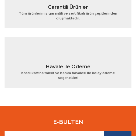
Garantili Ürünler
Tüm ürünlerimiz garantili ve sertifikalı ürün çeşitlerinden
oluşmaktadır.
Gönder
Havale ile Ödeme
Kredi kartına taksit ve banka havalesi ile kolay ödeme
seçenekleri
E-BÜLTEN