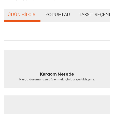
ÜRÜN BILGISI
YORUMLAR
TAKSIT SEÇENEK
Bu ürünün fiyat bilgisi, resim, ürün açıklamalarında ve
diğer konularda yetersiz gördüğünüz noktaları öneri
Bu ürüne ilk yorumu siz yapın!
formunu kullanarak tarafımıza iletebilirsiniz.
Görüş ve önerileriniz için teşekkür ederiz.
Yorum Yaz
Ürün resmi kalitesiz, bozuk veya görüntülenemiyor.
Kargom Nerede
Ürün açıklamasında eksik bilgiler bulunuyor.
Kargo durumunuzu öğrenmek için buraya tıklayınız.
Ürün bilgilerinde hatalar bulunuyor.
Ürün fiyatı diğer sitelerden daha pahalı.
Bu ürüne benzer farklı alternatifler olmalı.