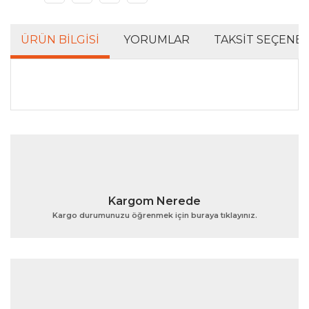
ÜRÜN BILGISI
YORUMLAR
TAKSIT SEÇENEK
Bu ürünün fiyat bilgisi, resim, ürün açıklamalarında ve
diğer konularda yetersiz gördüğünüz noktaları öneri
Bu ürüne ilk yorumu siz yapın!
formunu kullanarak tarafımıza iletebilirsiniz.
Görüş ve önerileriniz için teşekkür ederiz.
Yorum Yaz
Ürün resmi kalitesiz, bozuk veya görüntülenemiyor.
Kargom Nerede
Ürün açıklamasında eksik bilgiler bulunuyor.
Kargo durumunuzu öğrenmek için buraya tıklayınız.
Ürün bilgilerinde hatalar bulunuyor.
Ürün fiyatı diğer sitelerden daha pahalı.
Bu ürüne benzer farklı alternatifler olmalı.