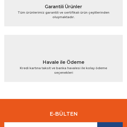
Garantili Ürünler
Tüm ürünlerimiz garantili ve sertifikalı ürün çeşitlerinden
oluşmaktadır.
Gönder
Havale ile Ödeme
Kredi kartına taksit ve banka havalesi ile kolay ödeme
seçenekleri
E-BÜLTEN