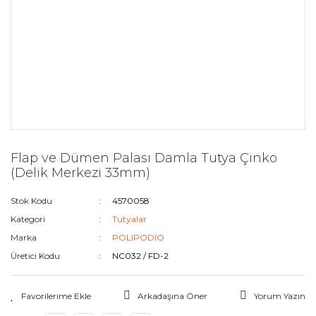
Flap ve Dümen Palası Damla Tutya Çinko
(Delik Merkezi 33mm)
Stok Kodu
4570058
Kategori
Tutyalar
Marka
POLIPODIO
Üretici Kodu
NC032 / FD-2
Arkadaşına Öner
Yorum Yazın