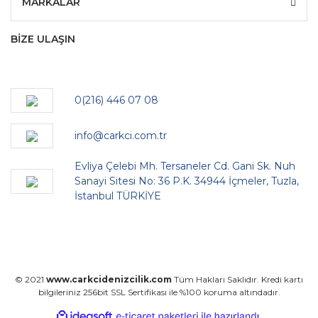
MARKALAR
BİZE ULAŞIN
0(216) 446 07 08
info@carkci.com.tr
Evliya Çelebi Mh. Tersaneler Cd. Gani Sk. Nuh
Sanayi Sitesi No: 36 P.K. 34944 İçmeler, Tuzla,
İstanbul TÜRKİYE
© 2021
www.carkcidenizcilik.com
Tüm Hakları Saklıdır. Kredi kartı
bilgileriniz 256bit SSL Sertifikası ile %100 koruma altındadır.
ile
ideasoft
e-