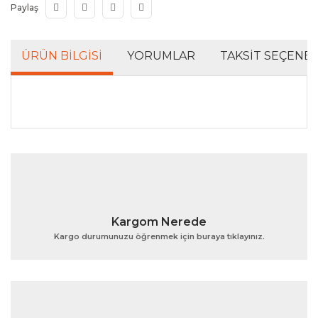
Paylaş
ÜRÜN BILGISI
YORUMLAR
TAKSIT SEÇENEK
Bu ürünün fiyat bilgisi, resim, ürün açıklamalarında ve
diğer konularda yetersiz gördüğünüz noktaları öneri
Bu ürüne ilk yorumu siz yapın!
formunu kullanarak tarafımıza iletebilirsiniz.
Görüş ve önerileriniz için teşekkür ederiz.
Yorum Yaz
Ürün resmi kalitesiz, bozuk veya görüntülenemiyor.
Kargom Nerede
Ürün açıklamasında eksik bilgiler bulunuyor.
Kargo durumunuzu öğrenmek için buraya tıklayınız.
Ürün bilgilerinde hatalar bulunuyor.
Ürün fiyatı diğer sitelerden daha pahalı.
Bu ürüne benzer farklı alternatifler olmalı.