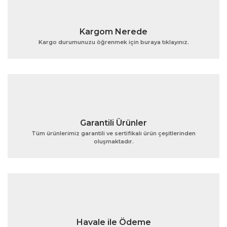
Yorum Yaz
Ürün resmi kalitesiz, bozuk veya görüntülenemiyor.
Kargom Nerede
Ürün açıklamasında eksik bilgiler bulunuyor.
Kargo durumunuzu öğrenmek için buraya tıklayınız.
Ürün bilgilerinde hatalar bulunuyor.
Ürün fiyatı diğer sitelerden daha pahalı.
Bu ürüne benzer farklı alternatifler olmalı.
Garantili Ürünler
Tüm ürünlerimiz garantili ve sertifikalı ürün çeşitlerinden
oluşmaktadır.
Gönder
Havale ile Ödeme