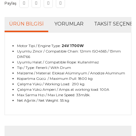
Paylaş
ÜRÜN BILGISI
YORUMLAR
TAKSIT SEÇENEK
Motor Tipi / Engine Type:
24V 1700W
Uyumlu Zincir / Compatible Chain: 12mm ISO4565 / 13mm
DIN766
Uyumlu Halat / Compatible Rope: Kullanılmaz
Tip / Type: Fenerli / With Drum
Malzeme / Material: Eloksal Alüminyum / Anodize Aluminum
Kopartma Gücü / Maximum Pull: 1800 kg
Çalışma Yükü / Working Load: 290 kg.
Çalışma Yükü Amperi / Amps at working load: 100A
Max Sarma Hızı / Max Line Speed: 33m/dk.
Net Ağırlık / Net Weight: 55 kg
Bu ürünün fiyat bilgisi, resim, ürün açıklamalarında ve
diğer konularda yetersiz gördüğünüz noktaları öneri
Bu ürüne ilk yorumu siz yapın!
formunu kullanarak tarafımıza iletebilirsiniz.
Görüş ve önerileriniz için teşekkür ederiz.