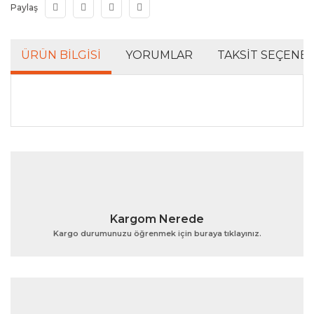
Paylaş
ÜRÜN BILGISI
YORUMLAR
TAKSIT SEÇENEK
Bu ürünün fiyat bilgisi, resim, ürün açıklamalarında ve
diğer konularda yetersiz gördüğünüz noktaları öneri
Bu ürüne ilk yorumu siz yapın!
formunu kullanarak tarafımıza iletebilirsiniz.
Görüş ve önerileriniz için teşekkür ederiz.
Yorum Yaz
Ürün resmi kalitesiz, bozuk veya görüntülenemiyor.
Kargom Nerede
Ürün açıklamasında eksik bilgiler bulunuyor.
Kargo durumunuzu öğrenmek için buraya tıklayınız.
Ürün bilgilerinde hatalar bulunuyor.
Ürün fiyatı diğer sitelerden daha pahalı.
Bu ürüne benzer farklı alternatifler olmalı.