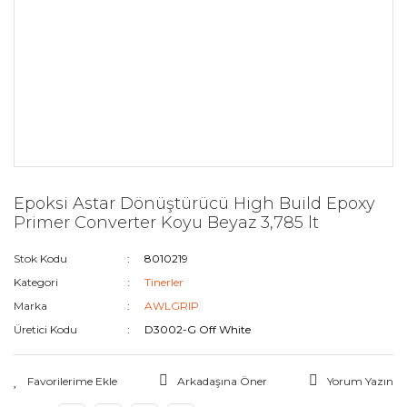
Epoksi Astar Dönüştürücü High Build Epoxy
Primer Converter Koyu Beyaz 3,785 lt
Stok Kodu
8010219
Kategori
Tinerler
Marka
AWLGRIP
Üretici Kodu
D3002-G Off White
Arkadaşına Öner
Yorum Yazın