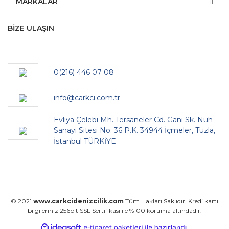
MARKALAR
BİZE ULAŞIN
0(216) 446 07 08
info@carkci.com.tr
Evliya Çelebi Mh. Tersaneler Cd. Gani Sk. Nuh
Sanayi Sitesi No: 36 P.K. 34944 İçmeler, Tuzla,
İstanbul TÜRKİYE
© 2021
www.carkcidenizcilik.com
Tüm Hakları Saklıdır. Kredi kartı
bilgileriniz 256bit SSL Sertifikası ile %100 koruma altındadır.
ile
ideasoft
e-