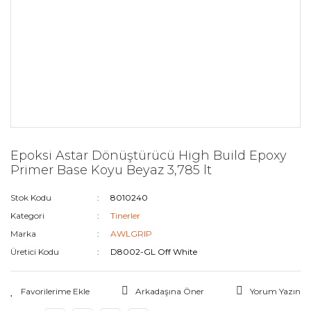
Epoksi Astar Dönüştürücü High Build Epoxy
Primer Base Koyu Beyaz 3,785 lt
Stok Kodu
8010240
Kategori
Tinerler
Marka
AWLGRIP
Üretici Kodu
D8002-GL Off White
Arkadaşına Öner
Yorum Yazın