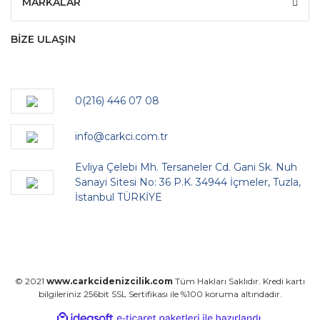
MARKALAR
BİZE ULAŞIN
0(216) 446 07 08
info@carkci.com.tr
Evliya Çelebi Mh. Tersaneler Cd. Gani Sk. Nuh
Sanayi Sitesi No: 36 P.K. 34944 İçmeler, Tuzla,
İstanbul TÜRKİYE
© 2021
www.carkcidenizcilik.com
Tüm Hakları Saklıdır. Kredi kartı
bilgileriniz 256bit SSL Sertifikası ile %100 koruma altındadır.
ile
ideasoft
e-