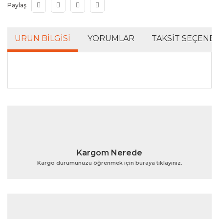
Paylaş
ÜRÜN BILGISI
YORUMLAR
TAKSIT SEÇENEK
Bu ürünün fiyat bilgisi, resim, ürün açıklamalarında ve
diğer konularda yetersiz gördüğünüz noktaları öneri
Bu ürüne ilk yorumu siz yapın!
formunu kullanarak tarafımıza iletebilirsiniz.
Görüş ve önerileriniz için teşekkür ederiz.
Yorum Yaz
Ürün resmi kalitesiz, bozuk veya görüntülenemiyor.
Kargom Nerede
Ürün açıklamasında eksik bilgiler bulunuyor.
Kargo durumunuzu öğrenmek için buraya tıklayınız.
Ürün bilgilerinde hatalar bulunuyor.
Ürün fiyatı diğer sitelerden daha pahalı.
Bu ürüne benzer farklı alternatifler olmalı.