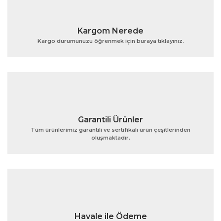
Yorum Yaz
Ürün resmi kalitesiz, bozuk veya görüntülenemiyor.
Kargom Nerede
Ürün açıklamasında eksik bilgiler bulunuyor.
Kargo durumunuzu öğrenmek için buraya tıklayınız.
Ürün bilgilerinde hatalar bulunuyor.
Ürün fiyatı diğer sitelerden daha pahalı.
Bu ürüne benzer farklı alternatifler olmalı.
Garantili Ürünler
Tüm ürünlerimiz garantili ve sertifikalı ürün çeşitlerinden
oluşmaktadır.
Gönder
Havale ile Ödeme