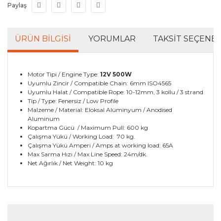
Paylaş
ÜRÜN BILGISI
YORUMLAR
TAKSIT SEÇENEK
Motor Tipi / Engine Type:
12V 500W
Uyumlu Zincir / Compatible Chain: 6mm ISO4565
Uyumlu Halat / Compatible Rope: 10-12mm, 3 kollu / 3 strand
Tip / Type: Fenersiz / Low Profile
Malzeme / Material: Eloksal Alüminyum / Anodised
Aluminum
Kopartma Gücü / Maximum Pull: 600 kg
Çalışma Yükü / Working Load: 70 kg.
Çalışma Yükü Amperi / Amps at working load: 65A
Max Sarma Hızı / Max Line Speed: 24m/dk.
Net Ağırlık / Net Weight: 10 kg
Bu ürünün fiyat bilgisi, resim, ürün açıklamalarında ve
diğer konularda yetersiz gördüğünüz noktaları öneri
Bu ürüne ilk yorumu siz yapın!
formunu kullanarak tarafımıza iletebilirsiniz.
Görüş ve önerileriniz için teşekkür ederiz.