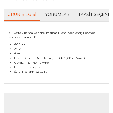
ÜRÜN BILGISI
YORUMLAR
TAKSIT SEÇENEK
Güverte yıkama ve genel maksatlı kendinden emişli pompa
olarak kullanılabilir.
Ø25 mm
24 V
4 Amp
Basma Gücü : Düz Hatta (18 lt/dk / 1,08 m3/saat)
Gövde: Thermo Polymer
Dirafram: Kauçuk
Şaft : Paslanmaz Çelik
Bu ürünün fiyat bilgisi, resim, ürün açıklamalarında ve
diğer konularda yetersiz gördüğünüz noktaları öneri
Bu ürüne ilk yorumu siz yapın!
formunu kullanarak tarafımıza iletebilirsiniz.
Görüş ve önerileriniz için teşekkür ederiz.
Yorum Yaz
Ürün resmi kalitesiz, bozuk veya görüntülenemiyor.