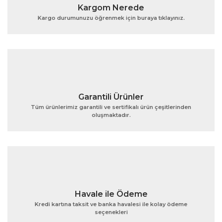
Kargom Nerede
Ürün açıklamasında eksik bilgiler bulunuyor.
Kargo durumunuzu öğrenmek için buraya tıklayınız.
Ürün bilgilerinde hatalar bulunuyor.
Ürün fiyatı diğer sitelerden daha pahalı.
Bu ürüne benzer farklı alternatifler olmalı.
Garantili Ürünler
Tüm ürünlerimiz garantili ve sertifikalı ürün çeşitlerinden
oluşmaktadır.
Gönder
Havale ile Ödeme
Kredi kartına taksit ve banka havalesi ile kolay ödeme
seçenekleri