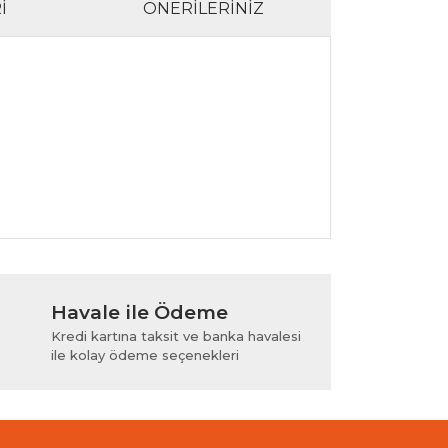
I
ÖNERILERINIZ
lanarak tarafımıza iletebilirsiniz.
Havale ile Ödeme
Kredi kartına taksit ve banka havalesi
ile kolay ödeme seçenekleri