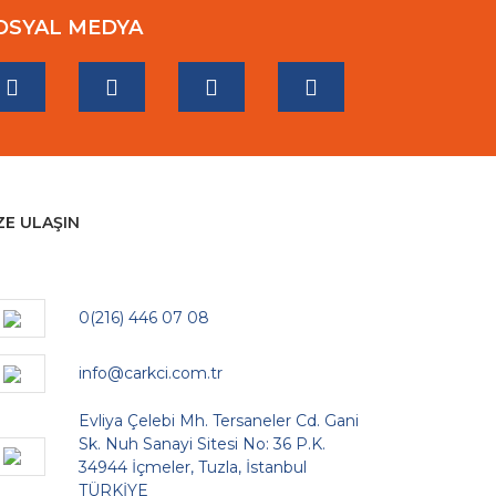
OSYAL MEDYA
ZE ULAŞIN
0(216) 446 07 08
info@carkci.com.tr
Evliya Çelebi Mh. Tersaneler Cd. Gani
Sk. Nuh Sanayi Sitesi No: 36 P.K.
34944 İçmeler, Tuzla, İstanbul
TÜRKİYE