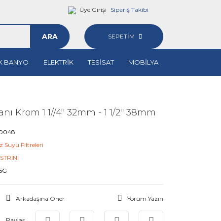
Üye Girişi
Sipariş Takibi
ARA
SEPETİM
K BANYO
ELEKTRİK
TESİSAT
MOBİLYA
nı Krom 1 1//4'' 32mm - 1 1/2'' 38mm
0048
 Suyu Filtreleri
STRINI
6G
Arkadaşına Öner
Yorum Yazın
Paylaş