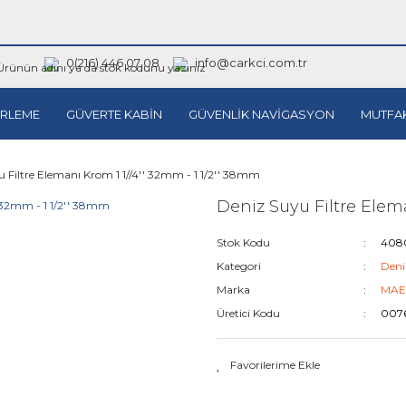
0(216) 446 07 08
info@carkci.com.tr
RLEME
GÜVERTE KABİN
GÜVENLİK NAVİGASYON
MUTFA
 Filtre Elemanı Krom 1 1//4'' 32mm - 1 1/2'' 38mm
Deniz Suyu Filtre Elema
Stok Kodu
408
Kategori
Deniz
Marka
MAE
Üretici Kodu
007