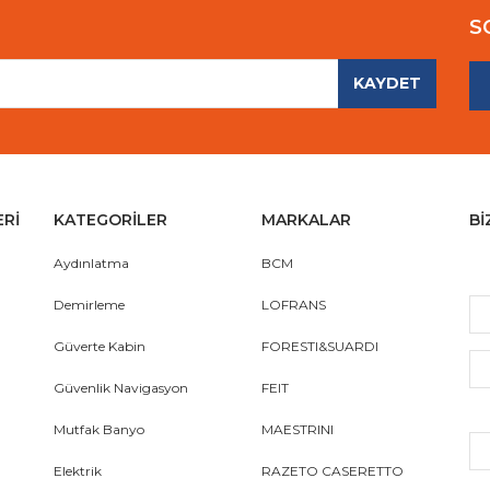
S
KAYDET
Gönder
ERİ
KATEGORİLER
MARKALAR
Bİ
Aydınlatma
BCM
Demirleme
LOFRANS
Güverte Kabin
FORESTI&SUARDI
Güvenlik Navigasyon
FEIT
Mutfak Banyo
MAESTRINI
Elektrik
RAZETO CASERETTO