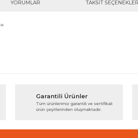
YORUMLAR
TAKSIT SEÇENEKLER
tik
rında ve diğer konularda yetersiz gördüğünüz noktaları öneri formunu kul
Bu ürüne ilk yorumu siz yapın!
Garantili Ürünler
iyor.
Yorum Yaz
Tüm ürünlerimiz garantili ve sertifikalı
ürün çeşitlerinden oluşmaktadır.