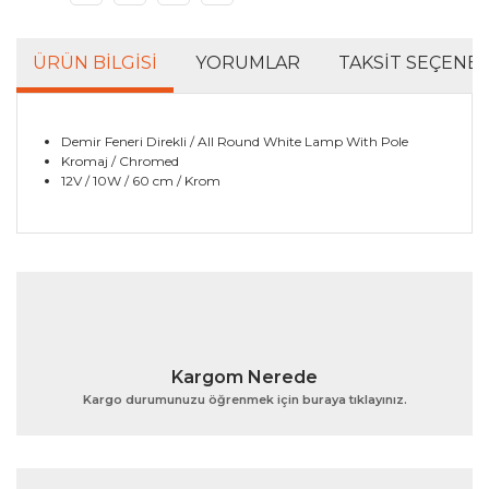
ÜRÜN BILGISI
YORUMLAR
TAKSIT SEÇENEK
Demir Feneri Direkli / All Round White Lamp With Pole
Kromaj / Chromed
12V / 10W / 60 cm / Krom
Bu ürünün fiyat bilgisi, resim, ürün açıklamalarında ve
diğer konularda yetersiz gördüğünüz noktaları öneri
Bu ürüne ilk yorumu siz yapın!
formunu kullanarak tarafımıza iletebilirsiniz.
Görüş ve önerileriniz için teşekkür ederiz.
Yorum Yaz
Ürün resmi kalitesiz, bozuk veya görüntülenemiyor.
Kargom Nerede
Ürün açıklamasında eksik bilgiler bulunuyor.
Kargo durumunuzu öğrenmek için buraya tıklayınız.
Ürün bilgilerinde hatalar bulunuyor.
Ürün fiyatı diğer sitelerden daha pahalı.
Bu ürüne benzer farklı alternatifler olmalı.