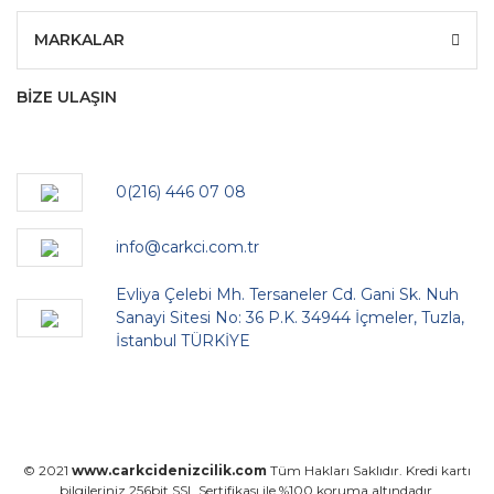
MARKALAR
BİZE ULAŞIN
0(216) 446 07 08
info@carkci.com.tr
Evliya Çelebi Mh. Tersaneler Cd. Gani Sk. Nuh
Sanayi Sitesi No: 36 P.K. 34944 İçmeler, Tuzla,
İstanbul TÜRKİYE
© 2021
www.carkcidenizcilik.com
Tüm Hakları Saklıdır. Kredi kartı
bilgileriniz 256bit SSL Sertifikası ile %100 koruma altındadır.