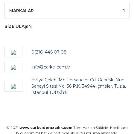
MARKALAR
BİZE ULAŞIN
0(216) 446 07 08
info@carkci.com.tr
Evliya Çelebi Mh. Tersaneler Cd. Gani Sk. Nuh
Sanayi Sitesi No: 36 P.K. 34944 İçmeler, Tuzla,
İstanbul TÜRKİYE
© 2021
www.carkcidenizcilik.com
Tüm Hakları Saklıdır. Kredi kartı
bilgileriniz 256bit SSL Sertifikası ile %100 koruma altındadır.