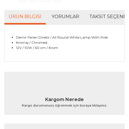
ÜRÜN BILGISI
YORUMLAR
TAKSIT SEÇENEK
Demir Feneri Direkli / All Round White Lamp With Pole
Kromaj / Chromed
12V / 10W / 60 cm / Krom
Bu ürünün fiyat bilgisi, resim, ürün açıklamalarında ve
diğer konularda yetersiz gördüğünüz noktaları öneri
Bu ürüne ilk yorumu siz yapın!
formunu kullanarak tarafımıza iletebilirsiniz.
Görüş ve önerileriniz için teşekkür ederiz.
Yorum Yaz
Ürün resmi kalitesiz, bozuk veya görüntülenemiyor.
Kargom Nerede
Ürün açıklamasında eksik bilgiler bulunuyor.
Kargo durumunuzu öğrenmek için buraya tıklayınız.
Ürün bilgilerinde hatalar bulunuyor.
Ürün fiyatı diğer sitelerden daha pahalı.
Bu ürüne benzer farklı alternatifler olmalı.