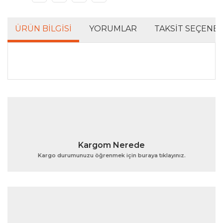
ÜRÜN BILGISI
YORUMLAR
TAKSIT SEÇENEK
Bu ürünün fiyat bilgisi, resim, ürün açıklamalarında ve
diğer konularda yetersiz gördüğünüz noktaları öneri
Bu ürüne ilk yorumu siz yapın!
formunu kullanarak tarafımıza iletebilirsiniz.
Görüş ve önerileriniz için teşekkür ederiz.
Yorum Yaz
Ürün resmi kalitesiz, bozuk veya görüntülenemiyor.
Kargom Nerede
Ürün açıklamasında eksik bilgiler bulunuyor.
Kargo durumunuzu öğrenmek için buraya tıklayınız.
Ürün bilgilerinde hatalar bulunuyor.
Ürün fiyatı diğer sitelerden daha pahalı.
Bu ürüne benzer farklı alternatifler olmalı.