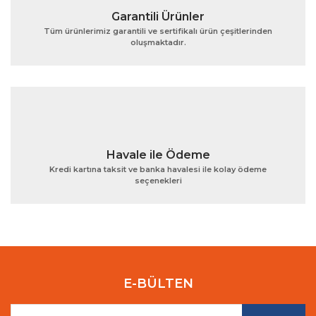
Garantili Ürünler
Tüm ürünlerimiz garantili ve sertifikalı ürün çeşitlerinden
oluşmaktadır.
Gönder
Havale ile Ödeme
Kredi kartına taksit ve banka havalesi ile kolay ödeme
seçenekleri
E-BÜLTEN