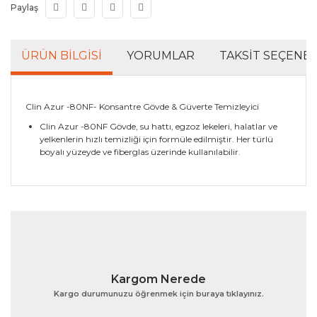
Paylaş
ÜRÜN BILGISI
YORUMLAR
TAKSIT SEÇENEK
Clin Azur -80NF- Konsantre Gövde & Güverte Temizleyici
Clin Azur -80NF Gövde, su hattı, egzoz lekeleri, halatlar ve
yelkenlerin hızlı temizliği için formüle edilmiştir. Her türlü
boyalı yüzeyde ve fiberglas üzerinde kullanılabilir.
Bu ürünün fiyat bilgisi, resim, ürün açıklamalarında ve
diğer konularda yetersiz gördüğünüz noktaları öneri
Bu ürüne ilk yorumu siz yapın!
formunu kullanarak tarafımıza iletebilirsiniz.
Görüş ve önerileriniz için teşekkür ederiz.
Yorum Yaz
Ürün resmi kalitesiz, bozuk veya görüntülenemiyor.
Kargom Nerede
Ürün açıklamasında eksik bilgiler bulunuyor.
Kargo durumunuzu öğrenmek için buraya tıklayınız.
Ürün bilgilerinde hatalar bulunuyor.