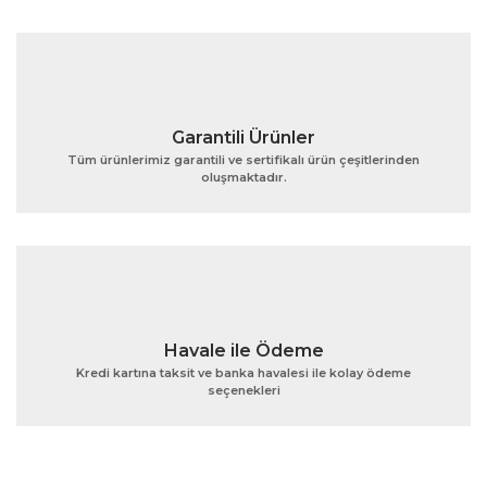
Ürün fiyatı diğer sitelerden daha pahalı.
Bu ürüne benzer farklı alternatifler olmalı.
Garantili Ürünler
Tüm ürünlerimiz garantili ve sertifikalı ürün çeşitlerinden
oluşmaktadır.
Gönder
Havale ile Ödeme
Kredi kartına taksit ve banka havalesi ile kolay ödeme
seçenekleri