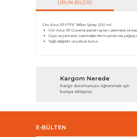
ÜRÜN BILGISI
Clin Azur 511 PTFE Teflon Sprey 200 ml.
Clin Azur 511 Güverte panel rayları, çekmece ve ka
Giysi ve çantalar üzerindeki fermuarları da yağlayab
Yağlı değildir ve çabuk kurur.
Bu ürünün fiyat bilgisi, resim, ürün açıklamala
Görüş ve önerileriniz için teşekkür ederiz.
Kargom Nerede
Ürün resmi kalitesiz, bozuk veya görüntülenem
Kargo durumunuzu öğrenmek için
Ürün açıklamasında eksik bilgiler bulunuyor.
buraya tıklayınız.
Ürün bilgilerinde hatalar bulunuyor.
Ürün fiyatı diğer sitelerden daha pahalı.
Bu ürüne benzer farklı alternatifler olmalı.
E-BÜLTEN