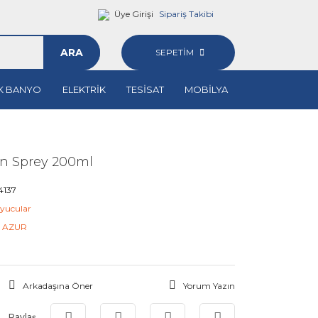
Üye Girişi
Sipariş Takibi
ARA
SEPETİM
K BANYO
ELEKTRİK
TESİSAT
MOBİLYA
lon Sprey 200ml
4137
yucular
N AZUR
Arkadaşına Öner
Yorum Yazın
Paylaş