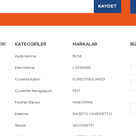
KAYDET
Gönder
ERİ
KATEGORİLER
MARKALAR
Bİ
Aydınlatma
BCM
Demirleme
LOFRANS
Güverte Kabin
FORESTI&SUARDI
Güvenlik Navigasyon
FEIT
Mutfak Banyo
MAESTRINI
Elektrik
RAZETO CASERETTO
Tesisat
SAVORETTI