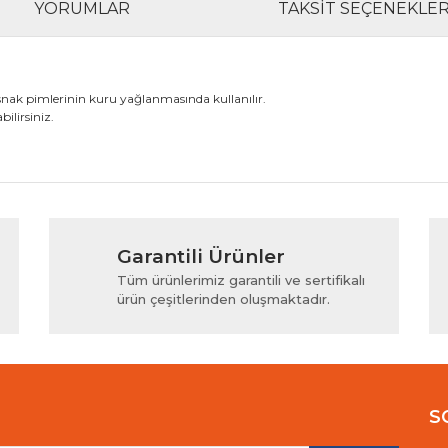
YORUMLAR
TAKSIT SEÇENEKLER
snak pimlerinin kuru yağlanmasında kullanılır.
ilirsiniz.
rında ve diğer konularda yetersiz gördüğünüz noktaları öneri formunu kul
Bu ürüne ilk yorumu siz yapın!
Garantili Ürünler
iyor.
Yorum Yaz
Tüm ürünlerimiz garantili ve sertifikalı
ürün çeşitlerinden oluşmaktadır.
S