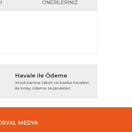
I
ÖNERILERINIZ
lanarak tarafımıza iletebilirsiniz.
Havale ile Ödeme
Kredi kartına taksit ve banka havalesi
ile kolay ödeme seçenekleri
OSYAL MEDYA