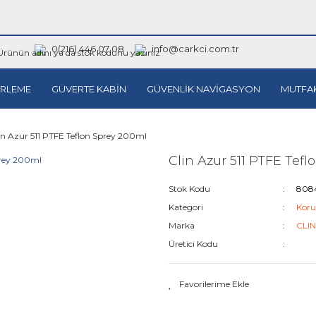
0(216) 446 07 08
info@carkci.com.tr
RLEME
GÜVERTE KABİN
GÜVENLİK NAVİGASYON
MUTFA
in Azur 511 PTFE Teflon Sprey 200ml
Clin Azur 511 PTFE Tef
Stok Kodu
808
Kategori
Koru
Marka
CLI
Üretici Kodu