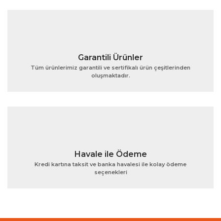
Bu ürüne benzer farklı alternatifler olmalı.
Garantili Ürünler
Tüm ürünlerimiz garantili ve sertifikalı ürün çeşitlerinden
oluşmaktadır.
Gönder
Havale ile Ödeme
Kredi kartına taksit ve banka havalesi ile kolay ödeme
seçenekleri