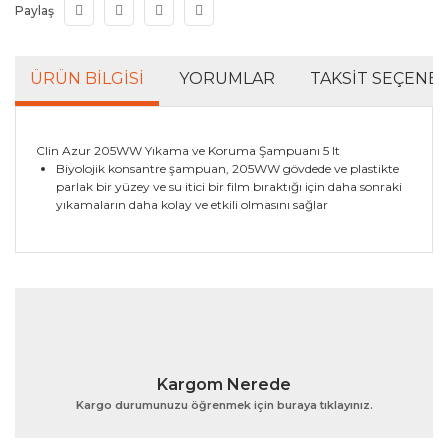
Paylaş
ÜRÜN BILGISI
YORUMLAR
TAKSIT SEÇENEK
Clin Azur 205WW Yıkama ve Koruma Şampuanı 5 lt
Biyolojik konsantre şampuan, 205WW gövdede ve plastikte
parlak bir yüzey ve su itici bir film bıraktığı için daha sonraki
yıkamaların daha kolay ve etkili olmasını sağlar
Bu ürünün fiyat bilgisi, resim, ürün açıklamalarında ve
diğer konularda yetersiz gördüğünüz noktaları öneri
Bu ürüne ilk yorumu siz yapın!
formunu kullanarak tarafımıza iletebilirsiniz.
Görüş ve önerileriniz için teşekkür ederiz.
Yorum Yaz
Ürün resmi kalitesiz, bozuk veya görüntülenemiyor.
Kargom Nerede
Ürün açıklamasında eksik bilgiler bulunuyor.
Kargo durumunuzu öğrenmek için buraya tıklayınız.
Ürün bilgilerinde hatalar bulunuyor.
Ürün fiyatı diğer sitelerden daha pahalı.