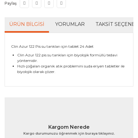
Paylaş
ÜRÜN BILGISI
YORUMLAR
TAKSIT SEÇENEK
Clin Azur 122 Pis su tankları için tablet 24 Adet
Clin Azur 122 pis su tankları için biyolojik formüllü tedavi
yöntemidir.
Hızlı çoğalan organik atık problemini suda eriyen tabletler ile
biyolojik olarak çözer.
Bu ürünün fiyat bilgisi, resim, ürün açıklamalarında ve
diğer konularda yetersiz gördüğünüz noktaları öneri
Bu ürüne ilk yorumu siz yapın!
formunu kullanarak tarafımıza iletebilirsiniz.
Görüş ve önerileriniz için teşekkür ederiz.
Yorum Yaz
Ürün resmi kalitesiz, bozuk veya görüntülenemiyor.
Kargom Nerede
Ürün açıklamasında eksik bilgiler bulunuyor.
Kargo durumunuzu öğrenmek için buraya tıklayınız.
Ürün bilgilerinde hatalar bulunuyor.