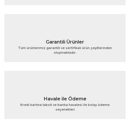
Ürün fiyatı diğer sitelerden daha pahalı.
Bu ürüne benzer farklı alternatifler olmalı.
Garantili Ürünler
Tüm ürünlerimiz garantili ve sertifikalı ürün çeşitlerinden
oluşmaktadır.
Gönder
Havale ile Ödeme
Kredi kartına taksit ve banka havalesi ile kolay ödeme
seçenekleri