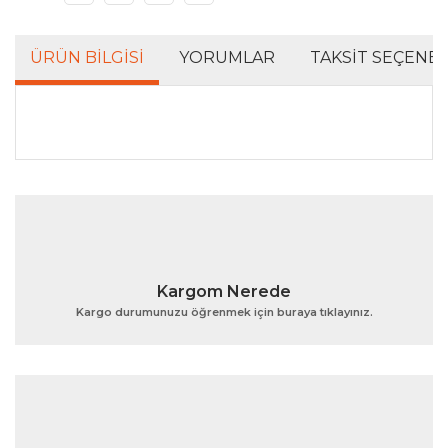
ÜRÜN BILGISI
YORUMLAR
TAKSIT SEÇENEK
Bu ürünün fiyat bilgisi, resim, ürün açıklamalarında ve
diğer konularda yetersiz gördüğünüz noktaları öneri
Bu ürüne ilk yorumu siz yapın!
formunu kullanarak tarafımıza iletebilirsiniz.
Görüş ve önerileriniz için teşekkür ederiz.
Yorum Yaz
Ürün resmi kalitesiz, bozuk veya görüntülenemiyor.
Kargom Nerede
Ürün açıklamasında eksik bilgiler bulunuyor.
Kargo durumunuzu öğrenmek için buraya tıklayınız.
Ürün bilgilerinde hatalar bulunuyor.
Ürün fiyatı diğer sitelerden daha pahalı.
Bu ürüne benzer farklı alternatifler olmalı.