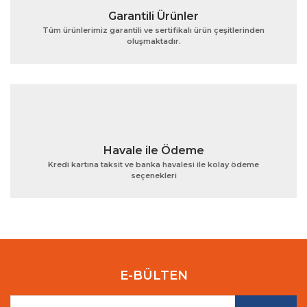
Garantili Ürünler
Tüm ürünlerimiz garantili ve sertifikalı ürün çeşitlerinden
oluşmaktadır.
Gönder
Havale ile Ödeme
Kredi kartına taksit ve banka havalesi ile kolay ödeme
seçenekleri
E-BÜLTEN