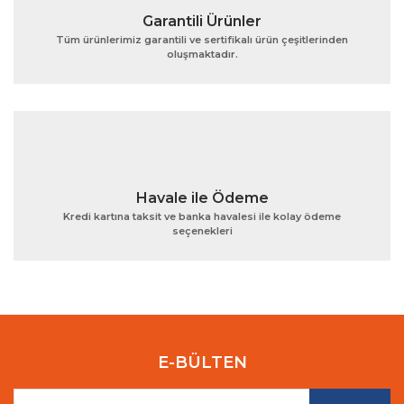
Garantili Ürünler
Tüm ürünlerimiz garantili ve sertifikalı ürün çeşitlerinden
oluşmaktadır.
Gönder
Havale ile Ödeme
Kredi kartına taksit ve banka havalesi ile kolay ödeme
seçenekleri
E-BÜLTEN