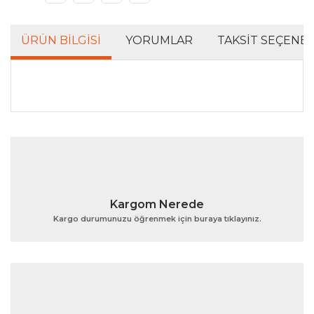
ÜRÜN BILGISI
YORUMLAR
TAKSIT SEÇENEK
Bu ürünün fiyat bilgisi, resim, ürün açıklamalarında ve
diğer konularda yetersiz gördüğünüz noktaları öneri
Bu ürüne ilk yorumu siz yapın!
formunu kullanarak tarafımıza iletebilirsiniz.
Görüş ve önerileriniz için teşekkür ederiz.
Yorum Yaz
Ürün resmi kalitesiz, bozuk veya görüntülenemiyor.
Kargom Nerede
Ürün açıklamasında eksik bilgiler bulunuyor.
Kargo durumunuzu öğrenmek için buraya tıklayınız.
Ürün bilgilerinde hatalar bulunuyor.
Ürün fiyatı diğer sitelerden daha pahalı.
Bu ürüne benzer farklı alternatifler olmalı.