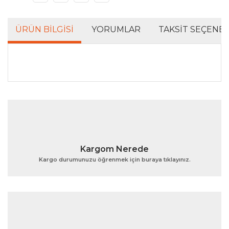
ÜRÜN BILGISI
YORUMLAR
TAKSIT SEÇENEK
Bu ürünün fiyat bilgisi, resim, ürün açıklamalarında ve
diğer konularda yetersiz gördüğünüz noktaları öneri
Bu ürüne ilk yorumu siz yapın!
formunu kullanarak tarafımıza iletebilirsiniz.
Görüş ve önerileriniz için teşekkür ederiz.
Yorum Yaz
Ürün resmi kalitesiz, bozuk veya görüntülenemiyor.
Kargom Nerede
Ürün açıklamasında eksik bilgiler bulunuyor.
Kargo durumunuzu öğrenmek için buraya tıklayınız.
Ürün bilgilerinde hatalar bulunuyor.
Ürün fiyatı diğer sitelerden daha pahalı.
Bu ürüne benzer farklı alternatifler olmalı.