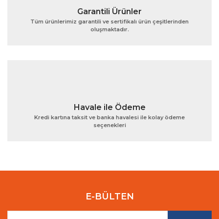
Garantili Ürünler
Tüm ürünlerimiz garantili ve sertifikalı ürün çeşitlerinden
oluşmaktadır.
Gönder
Havale ile Ödeme
Kredi kartına taksit ve banka havalesi ile kolay ödeme
seçenekleri
E-BÜLTEN