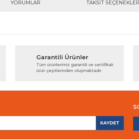
YORUMLAR
TAKSIT SEÇENEKLER
rında ve diğer konularda yetersiz gördüğünüz noktaları öneri formunu kul
Bu ürüne ilk yorumu siz yapın!
Garantili Ürünler
iyor.
Yorum Yaz
Tüm ürünlerimiz garantili ve sertifikalı
ürün çeşitlerinden oluşmaktadır.
S
KAYDET
Gönder