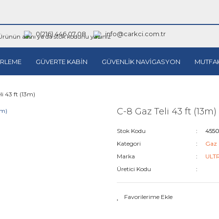
0(216) 446 07 08
info@carkci.com.tr
RLEME
GÜVERTE KABİN
GÜVENLİK NAVİGASYON
MUTFA
i 43 ft (13m)
C-8 Gaz Teli 43 ft (13m)
Stok Kodu
455
Kategori
Gaz K
Marka
ULT
Üretici Kodu