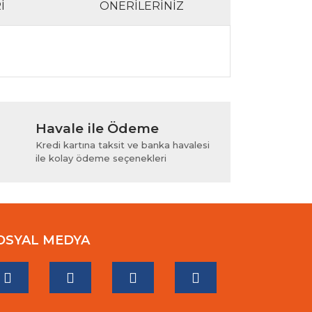
I
ÖNERILERINIZ
lanarak tarafımıza iletebilirsiniz.
Havale ile Ödeme
Kredi kartına taksit ve banka havalesi
ile kolay ödeme seçenekleri
OSYAL MEDYA