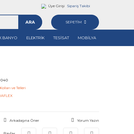
Üye Girişi
Sipariş Takibi
ARA
SEPETİM
K BANYO
ELEKTRİK
TESİSAT
MOBİLYA
0040
olları ve Telleri
RAFLEX
Arkadaşına Öner
Yorum Yazın
Paylaş