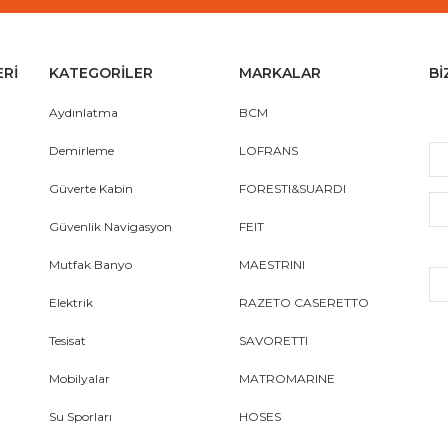
ERİ
KATEGORİLER
MARKALAR
Bİ
Aydınlatma
BCM
Demirleme
LOFRANS
Güverte Kabin
FORESTI&SUARDI
Güvenlik Navigasyon
FEIT
Mutfak Banyo
MAESTRINI
Elektrik
RAZETO CASERETTO
Tesisat
SAVORETTI
Mobilyalar
MATROMARINE
Su Sporları
HOSES