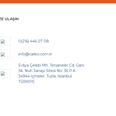
ZE ULAŞIN
0(216) 446 07 08
info@carkci.com.tr
Evliya Çelebi Mh. Tersaneler Cd. Gani
Sk. Nuh Sanayi Sitesi No: 36 P.K.
34944 İçmeler, Tuzla, İstanbul
TÜRKİYE