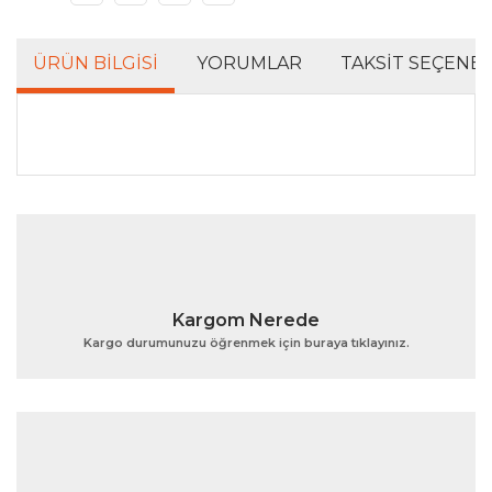
ÜRÜN BILGISI
YORUMLAR
TAKSIT SEÇENEK
Bu ürünün fiyat bilgisi, resim, ürün açıklamalarında ve
diğer konularda yetersiz gördüğünüz noktaları öneri
Bu ürüne ilk yorumu siz yapın!
formunu kullanarak tarafımıza iletebilirsiniz.
Görüş ve önerileriniz için teşekkür ederiz.
Yorum Yaz
Ürün resmi kalitesiz, bozuk veya görüntülenemiyor.
Kargom Nerede
Ürün açıklamasında eksik bilgiler bulunuyor.
Kargo durumunuzu öğrenmek için buraya tıklayınız.
Ürün bilgilerinde hatalar bulunuyor.
Ürün fiyatı diğer sitelerden daha pahalı.
Bu ürüne benzer farklı alternatifler olmalı.