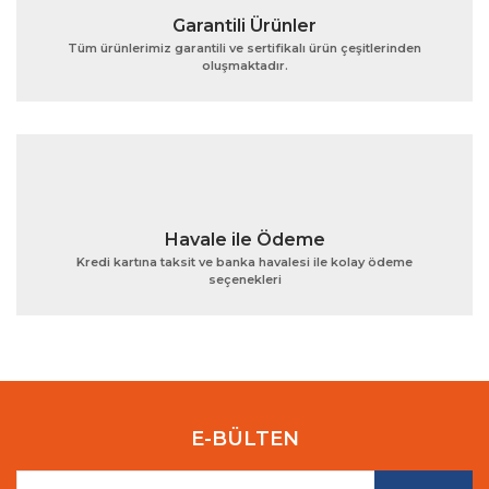
Garantili Ürünler
Tüm ürünlerimiz garantili ve sertifikalı ürün çeşitlerinden
oluşmaktadır.
Gönder
Havale ile Ödeme
Kredi kartına taksit ve banka havalesi ile kolay ödeme
seçenekleri
E-BÜLTEN