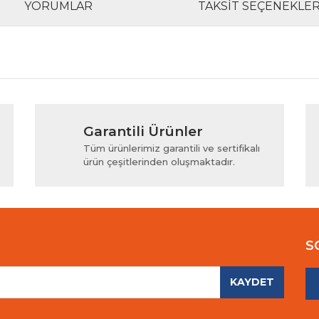
YORUMLAR
TAKSIT SEÇENEKLER
rında ve diğer konularda yetersiz gördüğünüz noktaları öneri formunu kul
Bu ürüne ilk yorumu siz yapın!
Garantili Ürünler
iyor.
Yorum Yaz
Tüm ürünlerimiz garantili ve sertifikalı
ürün çeşitlerinden oluşmaktadır.
S
KAYDET
Gönder