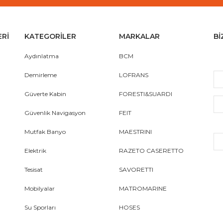
ERİ
KATEGORİLER
MARKALAR
Bİ
Aydınlatma
BCM
Demirleme
LOFRANS
Güverte Kabin
FORESTI&SUARDI
Güvenlik Navigasyon
FEIT
Mutfak Banyo
MAESTRINI
Elektrik
RAZETO CASERETTO
Tesisat
SAVORETTI
Mobilyalar
MATROMARINE
Su Sporları
HOSES