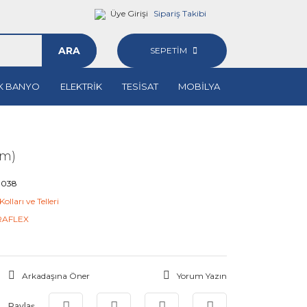
Üye Girişi
Sipariş Takibi
ARA
SEPETİM
K BANYO
ELEKTRİK
TESİSAT
MOBİLYA
8m)
0038
olları ve Telleri
RAFLEX
Arkadaşına Öner
Yorum Yazın
Paylaş