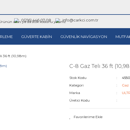
0(216) 446 07 08
info@carkci.com.tr
RLEME
GÜVERTE KABİN
GÜVENLİK NAVİGASYON
MUTFA
i 36 ft (10,98m)
C-8 Gaz Teli 36 ft (10,9
Stok Kodu
455
Kategori
Gaz K
Marka
ULT
Üretici Kodu