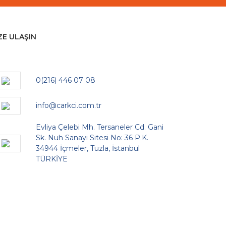
ZE ULAŞIN
0(216) 446 07 08
info@carkci.com.tr
Evliya Çelebi Mh. Tersaneler Cd. Gani
Sk. Nuh Sanayi Sitesi No: 36 P.K.
34944 İçmeler, Tuzla, İstanbul
TÜRKİYE