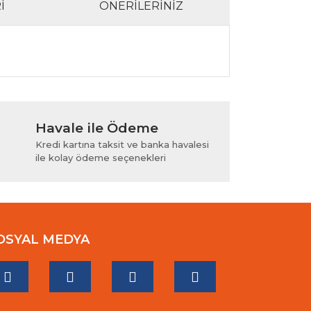
I
ÖNERILERINIZ
lanarak tarafımıza iletebilirsiniz.
Havale ile Ödeme
Kredi kartına taksit ve banka havalesi
ile kolay ödeme seçenekleri
OSYAL MEDYA