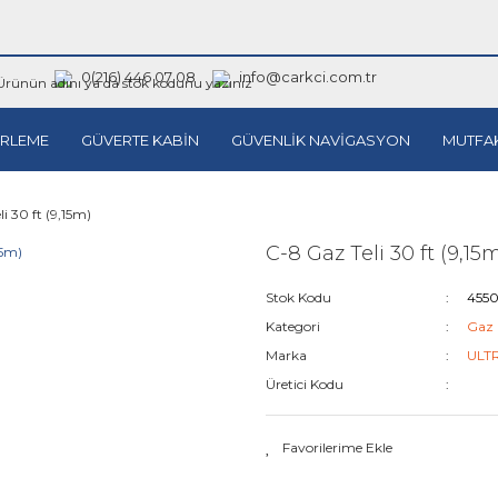
0(216) 446 07 08
info@carkci.com.tr
RLEME
GÜVERTE KABİN
GÜVENLİK NAVİGASYON
MUTFA
i 30 ft (9,15m)
C-8 Gaz Teli 30 ft (9,15
Stok Kodu
455
Kategori
Gaz K
Marka
ULT
Üretici Kodu