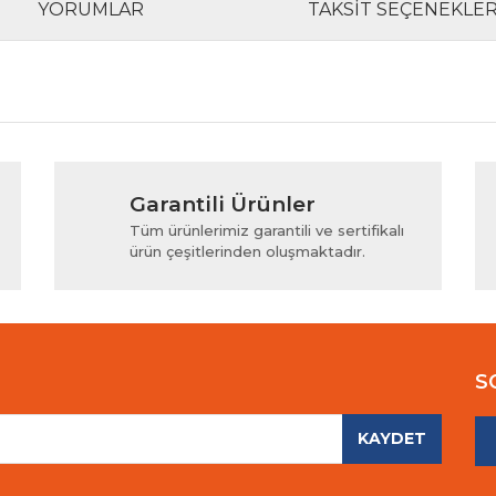
YORUMLAR
TAKSIT SEÇENEKLER
rında ve diğer konularda yetersiz gördüğünüz noktaları öneri formunu kul
Bu ürüne ilk yorumu siz yapın!
Garantili Ürünler
iyor.
Yorum Yaz
Tüm ürünlerimiz garantili ve sertifikalı
ürün çeşitlerinden oluşmaktadır.
S
KAYDET
Gönder