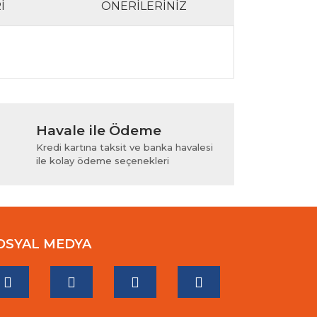
I
ÖNERILERINIZ
lanarak tarafımıza iletebilirsiniz.
Havale ile Ödeme
Kredi kartına taksit ve banka havalesi
ile kolay ödeme seçenekleri
OSYAL MEDYA