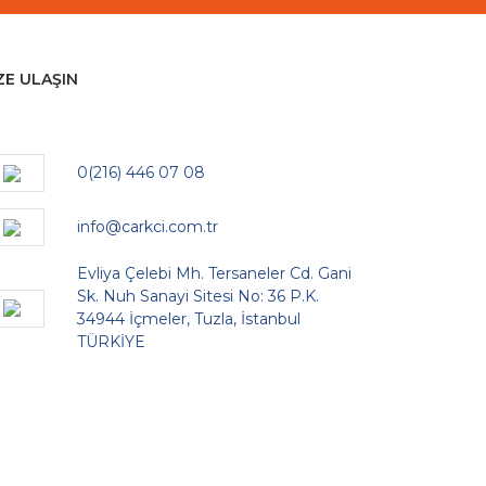
ZE ULAŞIN
0(216) 446 07 08
info@carkci.com.tr
Evliya Çelebi Mh. Tersaneler Cd. Gani
Sk. Nuh Sanayi Sitesi No: 36 P.K.
34944 İçmeler, Tuzla, İstanbul
TÜRKİYE