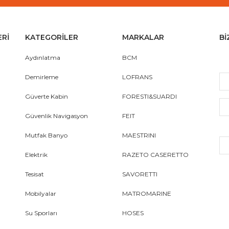
ERİ
KATEGORİLER
MARKALAR
Bİ
Aydınlatma
BCM
Demirleme
LOFRANS
Güverte Kabin
FORESTI&SUARDI
Güvenlik Navigasyon
FEIT
Mutfak Banyo
MAESTRINI
Elektrik
RAZETO CASERETTO
Tesisat
SAVORETTI
Mobilyalar
MATROMARINE
Su Sporları
HOSES