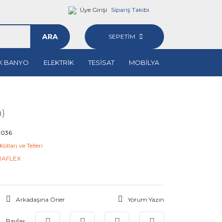
Üye Girişi
Sipariş Takibi
ARA
SEPETİM
K BANYO
ELEKTRİK
TESİSAT
MOBİLYA
m)
0036
olları ve Telleri
RAFLEX
Arkadaşına Öner
Yorum Yazın
Paylaş