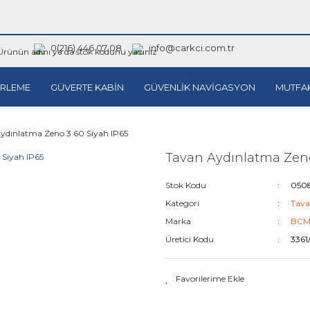
0(216) 446 07 08
info@carkci.com.tr
RLEME
GÜVERTE KABİN
GÜVENLİK NAVİGASYON
MUTFA
ydınlatma Zeno 3 60 Siyah IP65
Tavan Aydınlatma Zeno
Stok Kodu
0508
Kategori
Tava
Marka
BC
Üretici Kodu
3361