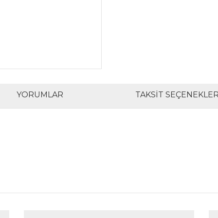
YORUMLAR
TAKSIT SEÇENEKLER
rında ve diğer konularda yetersiz gördüğünüz noktaları öneri formunu kul
Bu ürüne ilk yorumu siz yapın!