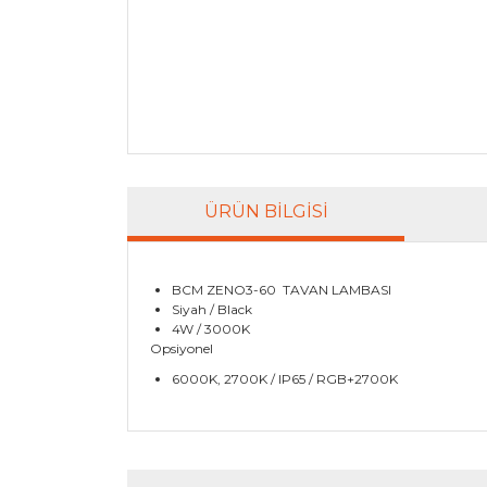
ÜRÜN BILGISI
BCM ZENO3-60 TAVAN LAMBASI
Siyah / Black
4W / 3000K
Opsiyonel
6000K, 2700K / IP65 / RGB+2700K
Bu ürünün fiyat bilgisi, resim, ürün açıklamala
Görüş ve önerileriniz için teşekkür ederiz.