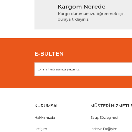
Kargom Nerede
Ürün resmi kalitesiz, bozuk veya görüntülenem
Kargo durumunuzu öğrenmek için
Ürün açıklamasında eksik bilgiler bulunuyor.
buraya tıklayınız.
Ürün bilgilerinde hatalar bulunuyor.
Ürün fiyatı diğer sitelerden daha pahalı.
Bu ürüne benzer farklı alternatifler olmalı.
E-BÜLTEN
KURUMSAL
MÜŞTERİ HİZMETL
Hakkımızda
Satış Sözleşmesi
İletişim
İade ve Değişim