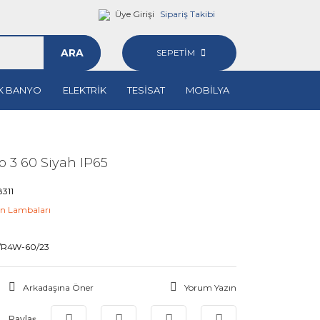
Üye Girişi
Sipariş Takibi
ARA
SEPETİM
K BANYO
ELEKTRİK
TESİSAT
MOBİLYA
 3 60 Siyah IP65
311
n Lambaları
M
/R4W-60/23
Arkadaşına Öner
Yorum Yazın
Paylaş