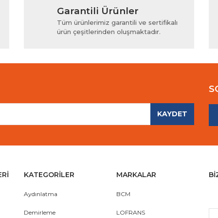
Garantili Ürünler
iyor.
Yorum Yaz
Tüm ürünlerimiz garantili ve sertifikalı
ürün çeşitlerinden oluşmaktadır.
S
KAYDET
Gönder
ERİ
KATEGORİLER
MARKALAR
Bİ
Aydınlatma
BCM
Demirleme
LOFRANS