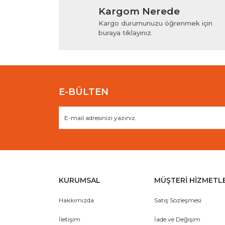
Kargom Nerede
Ürün resmi kalitesiz, bozuk veya görüntülenem
Kargo durumunuzu öğrenmek için
Ürün açıklamasında eksik bilgiler bulunuyor.
buraya tıklayınız.
Ürün bilgilerinde hatalar bulunuyor.
Ürün fiyatı diğer sitelerden daha pahalı.
Bu ürüne benzer farklı alternatifler olmalı.
E-BÜLTEN
KURUMSAL
MÜŞTERİ HİZMETL
Hakkımızda
Satış Sözleşmesi
İletişim
İade ve Değişim