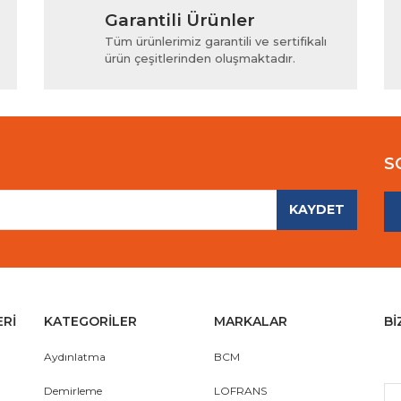
Garantili Ürünler
iyor.
Yorum Yaz
Tüm ürünlerimiz garantili ve sertifikalı
ürün çeşitlerinden oluşmaktadır.
S
KAYDET
Gönder
ERİ
KATEGORİLER
MARKALAR
Bİ
Aydınlatma
BCM
Demirleme
LOFRANS