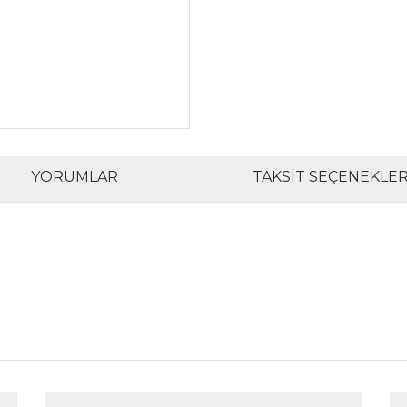
YORUMLAR
TAKSIT SEÇENEKLER
rında ve diğer konularda yetersiz gördüğünüz noktaları öneri formunu kul
Bu ürüne ilk yorumu siz yapın!