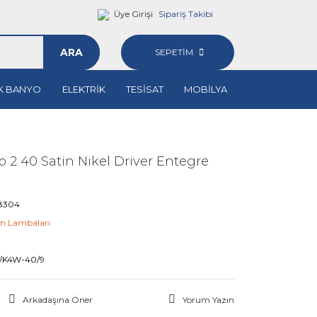
Üye Girişi
Sipariş Takibi
ARA
SEPETİM
K BANYO
ELEKTRİK
TESİSAT
MOBİLYA
 2 40 Satin Nikel Driver Entegre
8304
n Lambaları
M
/K4W-40/9
Arkadaşına Öner
Yorum Yazın