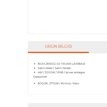
ÜRÜN BILGISI
BCM ZENO2 40 TAVAN LAMBASI
Satin Nikel / Satin Nickel
4W / 3000K / IP65 / driver entegre
Opsiyonel
6000K, 2700K / Kırmızı, Mavi
Bu ürünün fiyat bilgisi, resim, ürün açıklamala
Görüş ve önerileriniz için teşekkür ederiz.