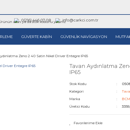
0(216) 446 07 08
info@carkci.com.tr
RLEME
GÜVERTE KABİN
GÜVENLİK NAVİGASYON
MUTFA
ydınlatma Zeno 2 40 Satin Nikel Driver Entegre IP65
Tavan Aydınlatma Zeno
IP65
Stok Kodu
050
Kategori
Tava
Marka
BC
Üretici Kodu
3359