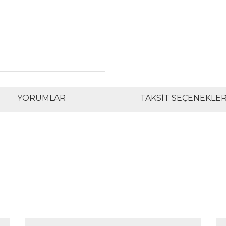
YORUMLAR
TAKSIT SEÇENEKLER
rında ve diğer konularda yetersiz gördüğünüz noktaları öneri formunu kul
Bu ürüne ilk yorumu siz yapın!