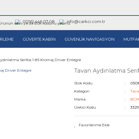
0(216) 446 07 08
info@carkci.com.tr
RLEME
GÜVERTE KABİN
GÜVENLİK NAVİGASYON
MUTFA
ydınlatma Serifos 1-85 Kromaj Driver Entegre
Tavan Aydınlatma Serif
Stok Kodu
050
Kategori
Tava
Marka
BC
Üretici Kodu
3329