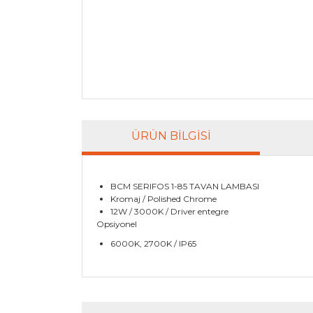
ÜRÜN BILGISI
BCM SERIFOS 1-85 TAVAN LAMBASI
Kromaj / Polished Chrome
12W / 3000K / Driver entegre
Opsiyonel
6000K, 2700K / IP65
Bu ürünün fiyat bilgisi, resim, ürün açıklamala
Görüş ve önerileriniz için teşekkür ederiz.