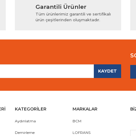
Garantili Ürünler
iyor.
Yorum Yaz
Tüm ürünlerimiz garantili ve sertifikalı
ürün çeşitlerinden oluşmaktadır.
S
KAYDET
Gönder
ERİ
KATEGORİLER
MARKALAR
Bİ
Aydınlatma
BCM
Demirleme
LOFRANS