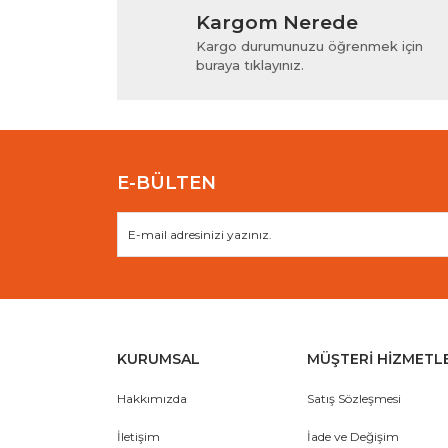
Kargom Nerede
Ürün resmi kalitesiz, bozuk veya görüntülenem
Kargo durumunuzu öğrenmek için
Ürün açıklamasında eksik bilgiler bulunuyor.
buraya tıklayınız.
Ürün bilgilerinde hatalar bulunuyor.
Ürün fiyatı diğer sitelerden daha pahalı.
Bu ürüne benzer farklı alternatifler olmalı.
E-BÜLTEN
KURUMSAL
MÜŞTERİ HİZMETL
Hakkımızda
Satış Sözleşmesi
İletişim
İade ve Değişim