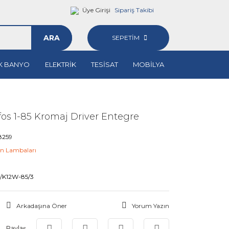
Üye Girişi
Sipariş Takibi
ARA
SEPETİM
K BANYO
ELEKTRİK
TESİSAT
MOBİLYA
os 1-85 Kromaj Driver Entegre
8259
n Lambaları
M
/K12W-85/3
Arkadaşına Öner
Yorum Yazın
Paylaş