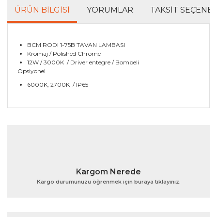
ÜRÜN BILGISI
YORUMLAR
TAKSIT SEÇENEK
BCM RODI 1-75B TAVAN LAMBASI
Kromaj / Polished Chrome
12W / 3000K / Driver entegre / Bombeli
Opsiyonel
6000K, 2700K / IP65
Bu ürünün fiyat bilgisi, resim, ürün açıklamalarında ve
diğer konularda yetersiz gördüğünüz noktaları öneri
Bu ürüne ilk yorumu siz yapın!
formunu kullanarak tarafımıza iletebilirsiniz.
Görüş ve önerileriniz için teşekkür ederiz.
Yorum Yaz
Ürün resmi kalitesiz, bozuk veya görüntülenemiyor.
Kargom Nerede
Ürün açıklamasında eksik bilgiler bulunuyor.
Kargo durumunuzu öğrenmek için buraya tıklayınız.
Ürün bilgilerinde hatalar bulunuyor.
Ürün fiyatı diğer sitelerden daha pahalı.
Bu ürüne benzer farklı alternatifler olmalı.