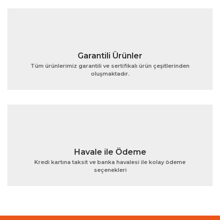
Bu ürüne benzer farklı alternatifler olmalı.
Garantili Ürünler
Tüm ürünlerimiz garantili ve sertifikalı ürün çeşitlerinden
oluşmaktadır.
Gönder
Havale ile Ödeme
Kredi kartına taksit ve banka havalesi ile kolay ödeme
seçenekleri