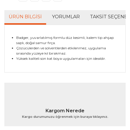
ÜRÜN BILGISI
YORUMLAR
TAKSIT SEÇENEK
Badger, yuvarlatılmış formlu düz kesimli, kalem tip ahşap
saplı, doğal samur fırça.
Çözücülerden ve solventlerden etkilenmez, uygulama
sırasında yüzeye kıl bırakmaz.
Yüksek kaliteli son kat boya uygulamaları için idealdir.
Bu ürünün fiyat bilgisi, resim, ürün açıklamalarında ve
diğer konularda yetersiz gördüğünüz noktaları öneri
Bu ürüne ilk yorumu siz yapın!
formunu kullanarak tarafımıza iletebilirsiniz.
Görüş ve önerileriniz için teşekkür ederiz.
Yorum Yaz
Ürün resmi kalitesiz, bozuk veya görüntülenemiyor.
Kargom Nerede
Ürün açıklamasında eksik bilgiler bulunuyor.
Kargo durumunuzu öğrenmek için buraya tıklayınız.
Ürün bilgilerinde hatalar bulunuyor.
Ürün fiyatı diğer sitelerden daha pahalı.