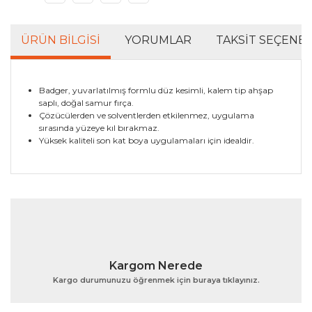
ÜRÜN BILGISI
YORUMLAR
TAKSIT SEÇENEK
Badger, yuvarlatılmış formlu düz kesimli, kalem tip ahşap
saplı, doğal samur fırça.
Çözücülerden ve solventlerden etkilenmez, uygulama
sırasında yüzeye kıl bırakmaz.
Yüksek kaliteli son kat boya uygulamaları için idealdir.
Bu ürünün fiyat bilgisi, resim, ürün açıklamalarında ve
diğer konularda yetersiz gördüğünüz noktaları öneri
Bu ürüne ilk yorumu siz yapın!
formunu kullanarak tarafımıza iletebilirsiniz.
Görüş ve önerileriniz için teşekkür ederiz.
Yorum Yaz
Ürün resmi kalitesiz, bozuk veya görüntülenemiyor.
Kargom Nerede
Ürün açıklamasında eksik bilgiler bulunuyor.
Kargo durumunuzu öğrenmek için buraya tıklayınız.
Ürün bilgilerinde hatalar bulunuyor.
Ürün fiyatı diğer sitelerden daha pahalı.