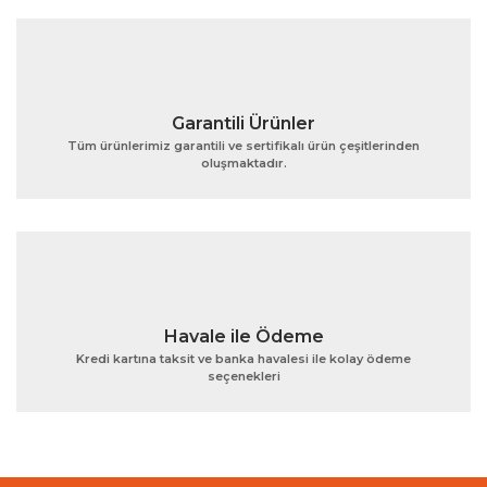
Bu ürüne benzer farklı alternatifler olmalı.
Garantili Ürünler
Tüm ürünlerimiz garantili ve sertifikalı ürün çeşitlerinden
oluşmaktadır.
Gönder
Havale ile Ödeme
Kredi kartına taksit ve banka havalesi ile kolay ödeme
seçenekleri