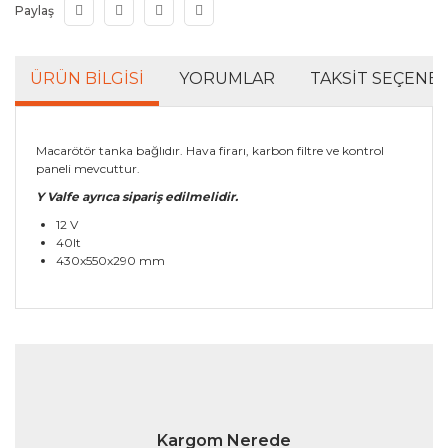
Paylaş
ÜRÜN BILGISI
YORUMLAR
TAKSIT SEÇENEK
Macarötör tanka bağlıdır. Hava firarı, karbon filtre ve kontrol
paneli mevcuttur.
Y Valfe ayrıca sipariş edilmelidir.
12 V
40lt
430x550x290 mm
Bu ürünün fiyat bilgisi, resim, ürün açıklamalarında ve
diğer konularda yetersiz gördüğünüz noktaları öneri
Bu ürüne ilk yorumu siz yapın!
formunu kullanarak tarafımıza iletebilirsiniz.
Görüş ve önerileriniz için teşekkür ederiz.
Yorum Yaz
Ürün resmi kalitesiz, bozuk veya görüntülenemiyor.
Kargom Nerede
Ürün açıklamasında eksik bilgiler bulunuyor.