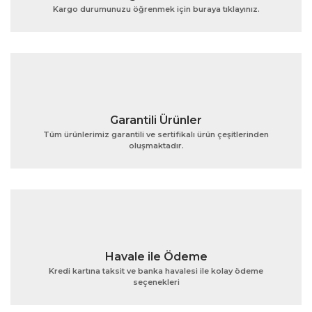
Kargo durumunuzu öğrenmek için buraya tıklayınız.
Ürün bilgilerinde hatalar bulunuyor.
Ürün fiyatı diğer sitelerden daha pahalı.
Bu ürüne benzer farklı alternatifler olmalı.
Garantili Ürünler
Tüm ürünlerimiz garantili ve sertifikalı ürün çeşitlerinden
oluşmaktadır.
Gönder
Havale ile Ödeme
Kredi kartına taksit ve banka havalesi ile kolay ödeme
seçenekleri