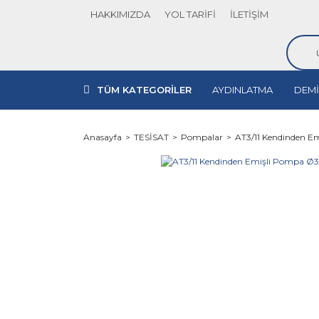
HAKKIMIZDA
YOL TARİFİ
İLETİŞİM
TÜM KATEGORİLER
AYDINLATMA
DEMİ
Anasayfa
TESİSAT
Pompalar
AT3/11 Kendinden E