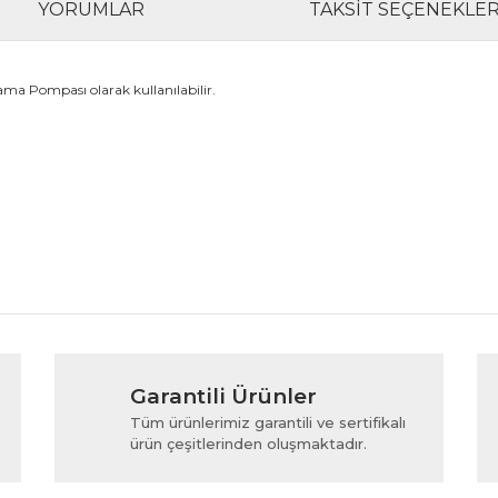
YORUMLAR
TAKSIT SEÇENEKLER
ama Pompası olarak kullanılabilir.
rında ve diğer konularda yetersiz gördüğünüz noktaları öneri formunu kul
Bu ürüne ilk yorumu siz yapın!
Garantili Ürünler
iyor.
Yorum Yaz
Tüm ürünlerimiz garantili ve sertifikalı
ürün çeşitlerinden oluşmaktadır.