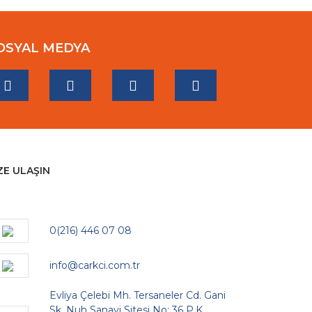
OSYAL MEDYA
ZE ULAŞIN
0(216) 446 07 08
info@carkci.com.tr
Evliya Çelebi Mh. Tersaneler Cd. Gani
Sk. Nuh Sanayi Sitesi No: 36 P.K.