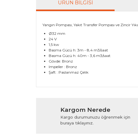
ÜRÜN BILGISI
Yangın Pompası, Yakıt Transfer Pompası ve Zincir Yık
Ø32 mm
24 V
1,5 kw
Basma Gücü h: 3m - 8,4 m3/saat
Basma Gücü h: 40m - 3,6 m3/saat
Gövde: Bronz
Impeller : Bronz
Şaft : Paslanmaz Çelik
Bu ürünün fiyat bilgisi, resim, ürün açıklamala
Görüş ve önerileriniz için teşekkür ederiz.
Kargom Nerede
Ürün resmi kalitesiz, bozuk veya görüntülenem
Kargo durumunuzu öğrenmek için
Ürün açıklamasında eksik bilgiler bulunuyor.
buraya tıklayınız.
Ürün bilgilerinde hatalar bulunuyor.
Ürün fiyatı diğer sitelerden daha pahalı.