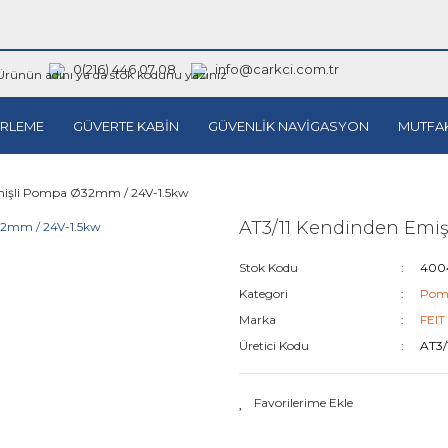
0(216) 446 07 08
info@carkci.com.tr
RLEME
GÜVERTE KABİN
GÜVENLİK NAVİGASYON
MUTFA
mişli Pompa Ø32mm / 24V-1.5kw
AT3/11 Kendinden Emi
Stok Kodu
4004
Kategori
Pom
Marka
FEIT
Üretici Kodu
AT3/