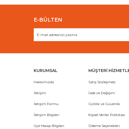
Bu ürüne benzer farklı alternatifler olmalı.
E-BÜLTEN
KURUMSAL
MÜŞTERİ HİZMETL
Hakkımızda
Satış Sözleşmesi
İletişim
İade ve Değişim
İletişim Formu
Gizlilik ve Güvenlik
İletişim Bilgileri
Kişisel Veriler Politikası
Üye Hesap Bilgileri
Ödeme Seçenekleri