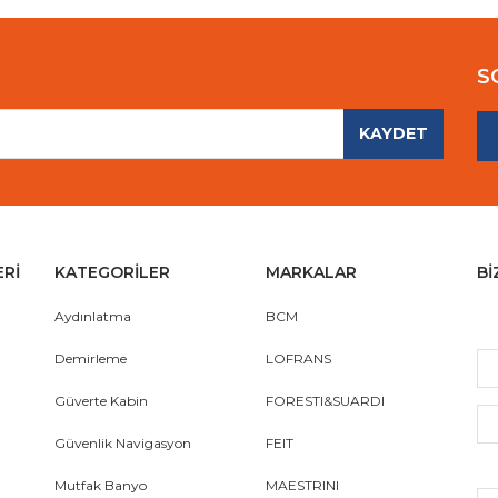
S
KAYDET
Gönder
ERİ
KATEGORİLER
MARKALAR
Bİ
Aydınlatma
BCM
Demirleme
LOFRANS
Güverte Kabin
FORESTI&SUARDI
Güvenlik Navigasyon
FEIT
Mutfak Banyo
MAESTRINI