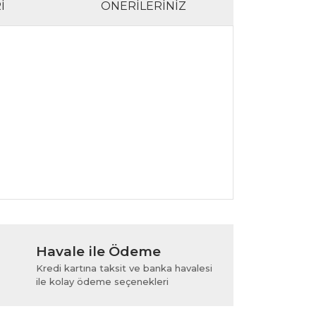
I
ÖNERILERINIZ
lanarak tarafımıza iletebilirsiniz.
Havale ile Ödeme
Kredi kartına taksit ve banka havalesi
ile kolay ödeme seçenekleri