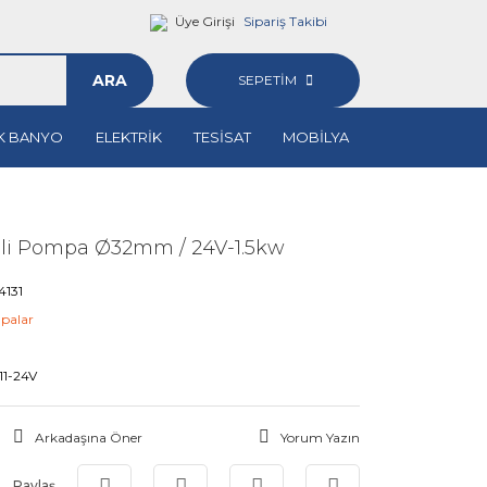
Üye Girişi
Sipariş Takibi
ARA
SEPETİM
K BANYO
ELEKTRİK
TESİSAT
MOBİLYA
şli Pompa Ø32mm / 24V-1.5kw
131
palar
11-24V
Arkadaşına Öner
Yorum Yazın
Paylaş