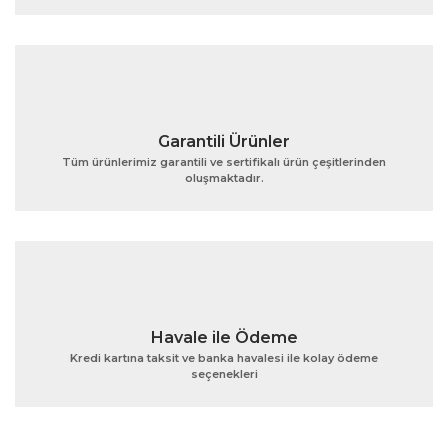
Ürün fiyatı diğer sitelerden daha pahalı.
Bu ürüne benzer farklı alternatifler olmalı.
Garantili Ürünler
Tüm ürünlerimiz garantili ve sertifikalı ürün çeşitlerinden
oluşmaktadır.
Gönder
Havale ile Ödeme
Kredi kartına taksit ve banka havalesi ile kolay ödeme
seçenekleri