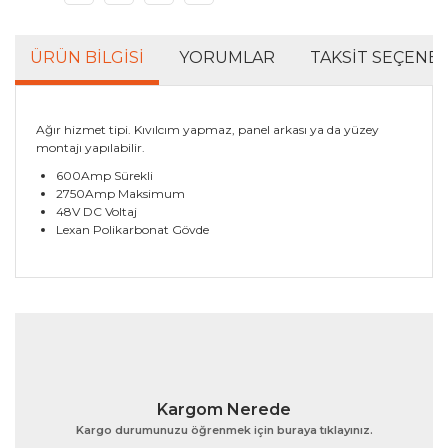
ÜRÜN BILGISI
YORUMLAR
TAKSIT SEÇENEK
Ağır hizmet tipi. Kıvılcım yapmaz, panel arkası ya da yüzey
montajı yapılabilir.
600Amp Sürekli
2750Amp Maksimum
48V DC Voltaj
Lexan Polikarbonat Gövde
Bu ürünün fiyat bilgisi, resim, ürün açıklamalarında ve
diğer konularda yetersiz gördüğünüz noktaları öneri
Bu ürüne ilk yorumu siz yapın!
formunu kullanarak tarafımıza iletebilirsiniz.
Görüş ve önerileriniz için teşekkür ederiz.
Yorum Yaz
Ürün resmi kalitesiz, bozuk veya görüntülenemiyor.
Kargom Nerede
Ürün açıklamasında eksik bilgiler bulunuyor.
Kargo durumunuzu öğrenmek için buraya tıklayınız.
Ürün bilgilerinde hatalar bulunuyor.