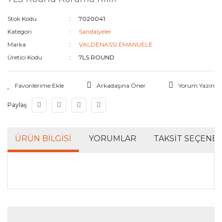
Tesisat Yardımcıları
Stok Kodu
7020041
Kategori
Sandalyeler
Marka
VALDENASSI EMANUELE
Üretici Kodu
7LS ROUND
Arkadaşına Öner
Yorum Yazın
Paylaş
ÜRÜN BILGISI
YORUMLAR
TAKSIT SEÇENEK
Bu ürünün fiyat bilgisi, resim, ürün açıklamalarında ve
diğer konularda yetersiz gördüğünüz noktaları öneri
Bu ürüne ilk yorumu siz yapın!
formunu kullanarak tarafımıza iletebilirsiniz.
Görüş ve önerileriniz için teşekkür ederiz.