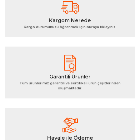
Yorum Yaz
Ürün resmi kalitesiz, bozuk veya görüntülenemiyor.
Kargom Nerede
Ürün açıklamasında eksik bilgiler bulunuyor.
Kargo durumunuzu öğrenmek için buraya tıklayınız.
Ürün bilgilerinde hatalar bulunuyor.
Ürün fiyatı diğer sitelerden daha pahalı.
Bu ürüne benzer farklı alternatifler olmalı.
Garantili Ürünler
Tüm ürünlerimiz garantili ve sertifikalı ürün çeşitlerinden
oluşmaktadır.
Gönder
Havale ile Ödeme