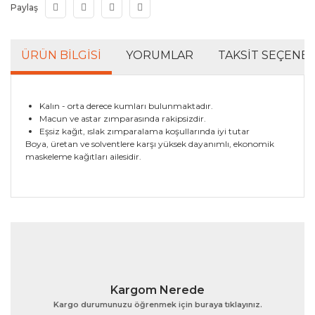
Paylaş
ÜRÜN BILGISI
YORUMLAR
TAKSIT SEÇENEK
Kalın - orta derece kumları bulunmaktadır.
Macun ve astar zımparasında rakipsizdir.
Eşsiz kağıt, ıslak zımparalama koşullarında iyi tutar
Boya, üretan ve solventlere karşı yüksek dayanımlı, ekonomik
maskeleme kağıtları ailesidir.
Bu ürünün fiyat bilgisi, resim, ürün açıklamalarında ve
diğer konularda yetersiz gördüğünüz noktaları öneri
Bu ürüne ilk yorumu siz yapın!
formunu kullanarak tarafımıza iletebilirsiniz.
Görüş ve önerileriniz için teşekkür ederiz.
Yorum Yaz
Ürün resmi kalitesiz, bozuk veya görüntülenemiyor.
Kargom Nerede
Ürün açıklamasında eksik bilgiler bulunuyor.
Kargo durumunuzu öğrenmek için buraya tıklayınız.
Ürün bilgilerinde hatalar bulunuyor.