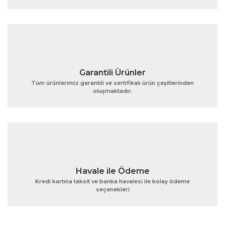
Ürün fiyatı diğer sitelerden daha pahalı.
Bu ürüne benzer farklı alternatifler olmalı.
Garantili Ürünler
Tüm ürünlerimiz garantili ve sertifikalı ürün çeşitlerinden
oluşmaktadır.
Gönder
Havale ile Ödeme
Kredi kartına taksit ve banka havalesi ile kolay ödeme
seçenekleri