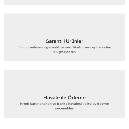
Ürün fiyatı diğer sitelerden daha pahalı.
Bu ürüne benzer farklı alternatifler olmalı.
Garantili Ürünler
Tüm ürünlerimiz garantili ve sertifikalı ürün çeşitlerinden
oluşmaktadır.
Gönder
Havale ile Ödeme
Kredi kartına taksit ve banka havalesi ile kolay ödeme
seçenekleri