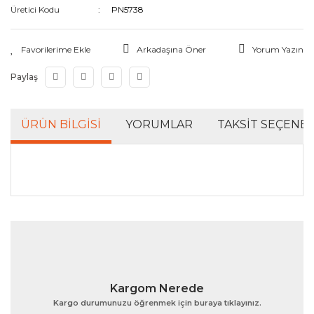
Üretici Kodu
PN5738
Tesisat Yardımcıları
Arkadaşına Öner
Yorum Yazın
Paylaş
ÜRÜN BILGISI
YORUMLAR
TAKSIT SEÇENEK
Bu ürünün fiyat bilgisi, resim, ürün açıklamalarında ve
diğer konularda yetersiz gördüğünüz noktaları öneri
Bu ürüne ilk yorumu siz yapın!
formunu kullanarak tarafımıza iletebilirsiniz.
Görüş ve önerileriniz için teşekkür ederiz.
Yorum Yaz
Ürün resmi kalitesiz, bozuk veya görüntülenemiyor.
Kargom Nerede
Ürün açıklamasında eksik bilgiler bulunuyor.
Kargo durumunuzu öğrenmek için buraya tıklayınız.
Ürün bilgilerinde hatalar bulunuyor.