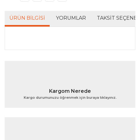
ÜRÜN BILGISI
YORUMLAR
TAKSIT SEÇENEK
Bu ürünün fiyat bilgisi, resim, ürün açıklamalarında ve
diğer konularda yetersiz gördüğünüz noktaları öneri
Bu ürüne ilk yorumu siz yapın!
formunu kullanarak tarafımıza iletebilirsiniz.
Görüş ve önerileriniz için teşekkür ederiz.
Yorum Yaz
Ürün resmi kalitesiz, bozuk veya görüntülenemiyor.
Kargom Nerede
Ürün açıklamasında eksik bilgiler bulunuyor.
Kargo durumunuzu öğrenmek için buraya tıklayınız.
Ürün bilgilerinde hatalar bulunuyor.
Ürün fiyatı diğer sitelerden daha pahalı.
Bu ürüne benzer farklı alternatifler olmalı.