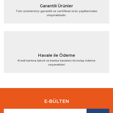
Garantili Ürünler
Tüm ürünlerimiz garantili ve sertifikalı ürün çeşitlerinden
oluşmaktadır.
Gönder
Havale ile Ödeme
Kredi kartına taksit ve banka havalesi ile kolay ödeme
seçenekleri
E-BÜLTEN