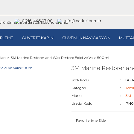
0(216) 446 07 08
info@carkci.com.tr
RLEME
GÜVERTE KABİN
GÜVENLİK NAVİGASYON
MUTFA
ları
3M Marine Restorer and Wax Restore Edici ve Vaks 500ml
3M Marine Restorer an
Stok Kodu
808
Kategori
Temi
Marka
3M
Üretici Kodu
PN0