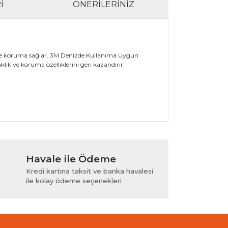
I
ÖNERILERINIZ
erinde koruma sağlar. 3M Denizde Kullanıma Uygun
klık ve koruma özelliklerini geri kazandırır.'
lanarak tarafımıza iletebilirsiniz.
Havale ile Ödeme
Kredi kartına taksit ve banka havalesi
ile kolay ödeme seçenekleri