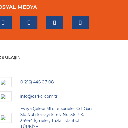
OSYAL MEDYA
ZE ULAŞIN
0(216) 446 07 08
info@carkci.com.tr
Evliya Çelebi Mh. Tersaneler Cd. Gani
Sk. Nuh Sanayi Sitesi No: 36 P.K.
34944 İçmeler, Tuzla, İstanbul
TÜRKİYE