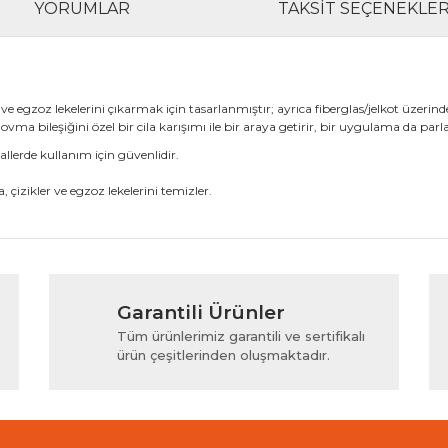
YORUMLAR
TAKSIT SEÇENEKLER
 ve egzoz lekelerini çıkarmak için tasarlanmıştır; ayrıca fiberglas/jelkot üz
ovma bileşiğini özel bir cila karışımı ile bir araya getirir, bir uygulama da parla
allerde kullanım için güvenlidir.
çizikler ve egzoz lekelerini temizler.
rında ve diğer konularda yetersiz gördüğünüz noktaları öneri formunu kul
Bu ürüne ilk yorumu siz yapın!
Garantili Ürünler
iyor.
Yorum Yaz
Tüm ürünlerimiz garantili ve sertifikalı
ürün çeşitlerinden oluşmaktadır.