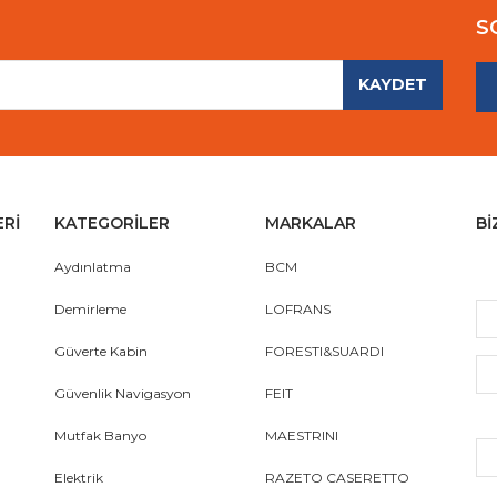
S
KAYDET
Gönder
ERİ
KATEGORİLER
MARKALAR
Bİ
Aydınlatma
BCM
Demirleme
LOFRANS
Güverte Kabin
FORESTI&SUARDI
Güvenlik Navigasyon
FEIT
Mutfak Banyo
MAESTRINI
Elektrik
RAZETO CASERETTO