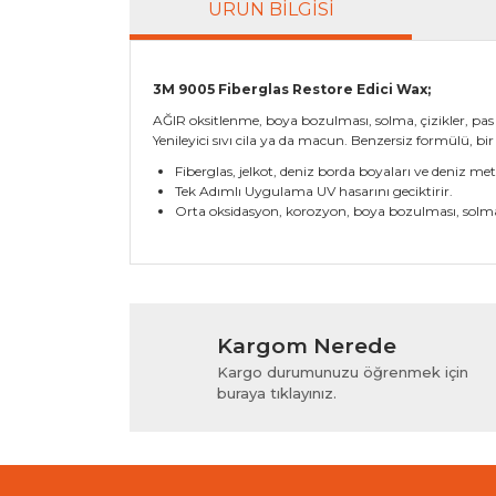
ÜRÜN BILGISI
3M 9005 Fiberglas Restore Edici Wax;
AĞIR oksitlenme, boya bozulması, solma, çizikler, pas
Yenileyici sıvı cila ya da macun. Benzersiz formülü, bir 
Fiberglas, jelkot, deniz borda boyaları ve deniz met
Tek Adımlı Uygulama UV hasarını geciktirir.
Orta oksidasyon, korozyon, boya bozulması, solma, 
Bu ürünün fiyat bilgisi, resim, ürün açıklamala
Görüş ve önerileriniz için teşekkür ederiz.
Kargom Nerede
Ürün resmi kalitesiz, bozuk veya görüntülenem
Kargo durumunuzu öğrenmek için
Ürün açıklamasında eksik bilgiler bulunuyor.
buraya tıklayınız.
Ürün bilgilerinde hatalar bulunuyor.
Ürün fiyatı diğer sitelerden daha pahalı.
Bu ürüne benzer farklı alternatifler olmalı.