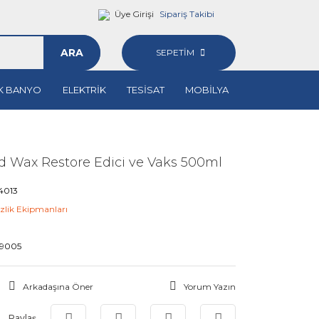
Üye Girişi
Sipariş Takibi
ARA
SEPETİM
K BANYO
ELEKTRİK
TESİSAT
MOBİLYA
d Wax Restore Edici ve Vaks 500ml
4013
zlik Ekipmanları
9005
Arkadaşına Öner
Yorum Yazın
Paylaş