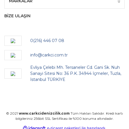
MARKALAR
BİZE ULAŞIN
0(216) 446 07 08
info@carkci.com.tr
Evliya Çelebi Mh. Tersaneler Cd. Gani Sk. Nuh
Sanayi Sitesi No: 36 P.K. 34944 İçmeler, Tuzla,
İstanbul TÜRKİYE
© 2021
www.carkcidenizcilik.com
Tüm Hakları Saklıdır. Kredi kartı
bilgileriniz 256bit SSL Sertifikası ile %100 koruma altındadır.
ile
ideasoft
e-