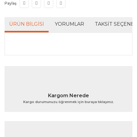
Paylaş
ÜRÜN BILGISI
YORUMLAR
TAKSIT SEÇENEK
Bu ürünün fiyat bilgisi, resim, ürün açıklamalarında ve
diğer konularda yetersiz gördüğünüz noktaları öneri
Bu ürüne ilk yorumu siz yapın!
formunu kullanarak tarafımıza iletebilirsiniz.
Görüş ve önerileriniz için teşekkür ederiz.
Yorum Yaz
Ürün resmi kalitesiz, bozuk veya görüntülenemiyor.
Kargom Nerede
Ürün açıklamasında eksik bilgiler bulunuyor.
Kargo durumunuzu öğrenmek için buraya tıklayınız.
Ürün bilgilerinde hatalar bulunuyor.
Ürün fiyatı diğer sitelerden daha pahalı.
Bu ürüne benzer farklı alternatifler olmalı.