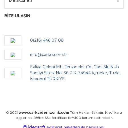
MARKALAR
BİZE ULAŞIN
0(216) 446 07 08
info@carkci.com.tr
Evliya Çelebi Mh. Tersaneler Cd. Gani Sk. Nuh
Sanayi Sitesi No: 36 P.K. 34944 İçmeler, Tuzla,
İstanbul TÜRKİYE
© 2021
www.carkcidenizcilik.com
Tüm Hakları Saklıdır. Kredi kartı
bilgileriniz 256bit SSL Sertifikası ile %100 koruma altındadır.
ile
ideasoft
e-