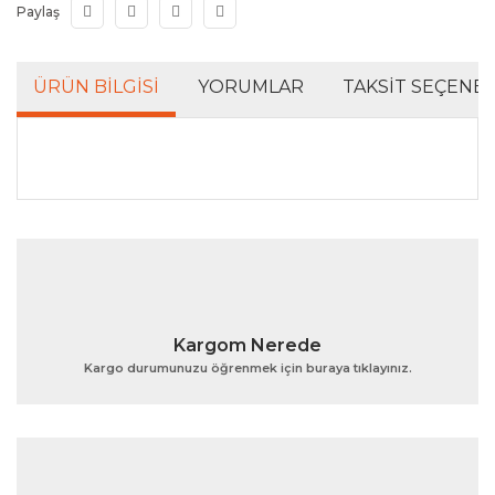
Paylaş
ÜRÜN BILGISI
YORUMLAR
TAKSIT SEÇENEK
Bu ürünün fiyat bilgisi, resim, ürün açıklamalarında ve
diğer konularda yetersiz gördüğünüz noktaları öneri
Bu ürüne ilk yorumu siz yapın!
formunu kullanarak tarafımıza iletebilirsiniz.
Görüş ve önerileriniz için teşekkür ederiz.
Yorum Yaz
Ürün resmi kalitesiz, bozuk veya görüntülenemiyor.
Kargom Nerede
Ürün açıklamasında eksik bilgiler bulunuyor.
Kargo durumunuzu öğrenmek için buraya tıklayınız.
Ürün bilgilerinde hatalar bulunuyor.
Ürün fiyatı diğer sitelerden daha pahalı.
Bu ürüne benzer farklı alternatifler olmalı.